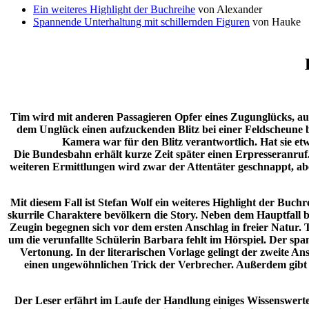
Ein weiteres Highlight der Buchreihe
von Alexander
Spannende Unterhaltung mit schillernden Figuren
von Hauke
Tim wird mit anderen Passagieren Opfer eines Zugunglücks, aus
dem Unglück einen aufzuckenden Blitz bei einer Feldscheune be
Kamera war für den Blitz verantwortlich. Hat sie e
Die Bundesbahn erhält kurze Zeit später einen Erpresseranruf.
weiteren Ermittlungen wird zwar der Attentäter geschnappt, aber 
Mit diesem Fall ist Stefan Wolf ein weiteres Highlight der Buchr
skurrile Charaktere bevölkern die Story. Neben dem Hauptfall 
Zeugin begegnen sich vor dem ersten Anschlag in freier Natur.
um die verunfallte Schülerin Barbara fehlt im Hörspiel. Der s
Vertonung. In der literarischen Vorlage gelingt der zweite 
einen ungewöhnlichen Trick der Verbrecher. Außerdem gibt es
Der Leser erfährt im Laufe der Handlung einiges Wissenswert