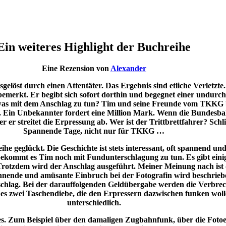
Ein weiteres Highlight der Buchreihe
Eine Rezension von
Alexander
gelöst durch einen Attentäter. Das Ergebnis sind etliche Verletz
merkt. Er begibt sich sofort dorthin und begegnet einer undurchsi
twas mit dem Anschlag zu tun? Tim und seine Freunde vom TKKG bes
 Ein Unbekannter fordert eine Million Mark. Wenn die Bundesbahn
er streitet die Erpressung ab. Wer ist der Trittbrettfahrer? Schli
Spannende Tage, nicht nur für TKKG …
eihe geglückt. Die Geschichte ist stets interessant, oft spannend 
bekommt es Tim noch mit Fundunterschlagung zu tun. Es gibt einig
 Trotzdem wird der Anschlag ausgeführt. Meiner Meinung nach ist 
pannende und amüsante Einbruch bei der Fotografin wird beschrieb
Anschlag. Bei der darauffolgenden Geldübergabe werden die Verbre
 zwei Taschendiebe, die den Erpressern dazwischen funken wollen.
unterschiedlich.
es. Zum Beispiel über den damaligen Zugbahnfunk, über die Fotoe