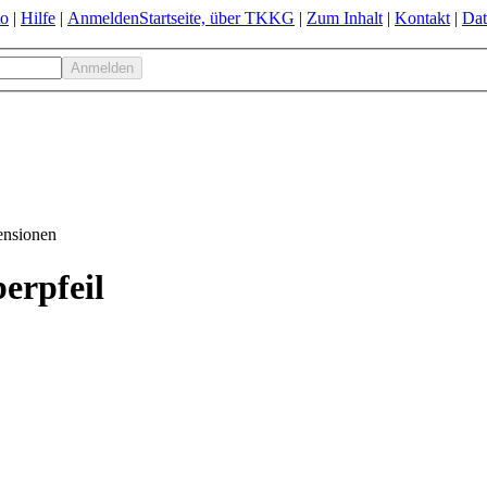
to
|
Hilfe
|
Anmelden
Startseite, über TKKG
|
Zum Inhalt
|
Kontakt
|
Dat
nsionen
erpfeil