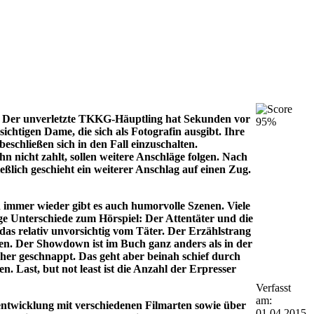
te. Der unverletzte TKKG-Häuptling hat Sekunden vor
95%
chtigen Dame, die sich als Fotografin ausgibt. Ihre
chließen sich in den Fall einzuschalten.
 nicht zahlt, sollen weitere Anschläge folgen. Nach
eßlich geschieht ein weiterer Anschlag auf einen Zug.
und immer wieder gibt es auch humorvolle Szenen. Viele
e Unterschiede zum Hörspiel: Der Attentäter und die
das relativ unvorsichtig vom Täter. Der Erzählstrang
en. Der Showdown ist im Buch ganz anders als in der
cher geschnappt. Das geht aber beinah schief durch
 Last, but not least ist die Anzahl der Erpresser
Verfasst
am:
ntwicklung mit verschiedenen Filmarten sowie über
01.04.2015