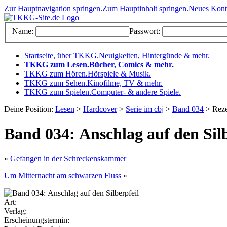
Zur Hauptnavigation springen
.
Zum Hauptinhalt springen
.
Neues Kon
Name:
Passwort:
Startseite, über TKKG
.
Neuigkeiten, Hintergünde & mehr
.
TKKG zum Lesen
.
Bücher, Comics & mehr
.
TKKG zum Hören
.
Hörspiele & Musik
.
TKKG zum Sehen
.
Kinofilme, TV & mehr
.
TKKG zum Spielen
.
Computer- & andere Spiele
.
Deine Position:
Lesen
>
Hardcover
>
Serie im cbj
>
Band 034
> Reze
Band 034: Anschlag auf den Silb
«
Gefangen in der Schreckenskammer
Um Mitternacht am schwarzen Fluss
»
Art:
Verlag:
Erscheinungstermin: