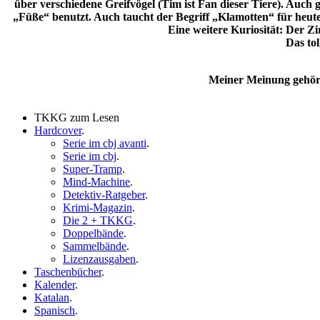
über verschiedene Greifvögel (Tim ist Fan dieser Tiere). Auch 
„Füße“ benutzt. Auch taucht der Begriff „Klamotten“ für heute
Eine weitere Kuriosität: Der Z
Das tol
Meiner Meinung gehört
TKKG zum Lesen
Hardcover
.
Serie im cbj avanti
.
Serie im cbj
.
Super-Tramp
.
Mind-Machine
.
Detektiv-Ratgeber
.
Krimi-Magazin
.
Die 2 + TKKG
.
Doppelbände
.
Sammelbände
.
Lizenzausgaben
.
Taschenbücher
.
Kalender
.
Katalan
.
Spanisch
.