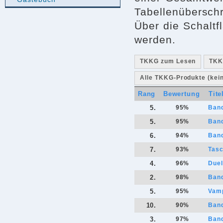
Tabellenüberschr
Über die Schalt
werden.
TKKG zum Lesen
TKK
Alle TKKG-Produkte (kein 
Rang
Bewertung
Tite
5.
95
%
Band
5.
95
%
Band
6.
94
%
Band
7.
93
%
Tasc
4.
96
%
Duel
2.
98
%
Band
5.
95
%
Vamp
10.
90
%
Ban
3.
97
%
Band