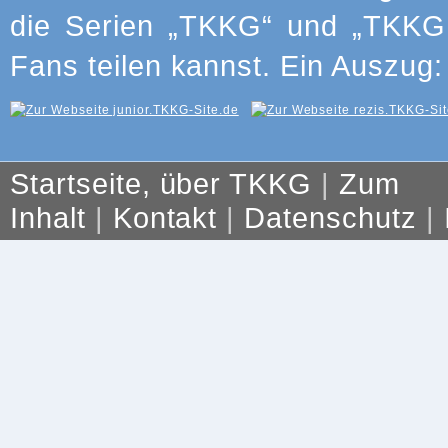
die Serien „TKKG“ und „TKKG J
Fans teilen kannst. Ein Auszug:
Startseite, über TKKG
|
Zum
Inhalt
|
Kontakt
|
Datenschutz
|