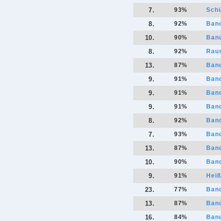
7.
93
%
Sch
8.
92
%
Band
10.
90
%
Band
8.
92
%
Raus
13.
87
%
Band
9.
91
%
Band
9.
91
%
Band
9.
91
%
Band
8.
92
%
Band
7.
93
%
Band
13.
87
%
Band
10.
90
%
Band
9.
91
%
Heiß
23.
77
%
Band
13.
87
%
Band
16.
84
%
Band