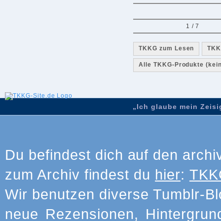
1 / 7
TKKG zum Lesen
TKK
Alle TKKG-Produkte (kein 
„Ich glaube mein Zeisig
Du befindest dich auf den archi
zum Archiv findest du
hier
:
TKKG
Wir benutzen diverse Tumblr-Bl
neue Rezensionen, Hintergrun