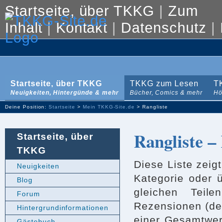
Startseite, über TKKG
|
Zum
Inhalt
|
Kontakt
|
Datenschutz
|
Startseite, über TKKG
TKKG zum Lesen
T
Neuigkeiten, Hintergünde & mehr
Bücher, Comics & mehr
Hö
Deine Position:
Startseite
>
Mein TKKG-Site.de
> Rangliste
Rangliste –
Startseite, über
TKKG
Diese Liste zeig
Neuigkeiten
Kategorie oder 
Blog
gleichen Teil
Forum
Rezensionen (de
Hintergrundinformationen
einer Gesamtwert
Gästebuch