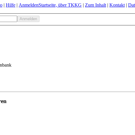
to
|
Hilfe
|
Anmelden
Startseite, über TKKG
|
Zum Inhalt
|
Kontakt
|
Dat
enbank
ren