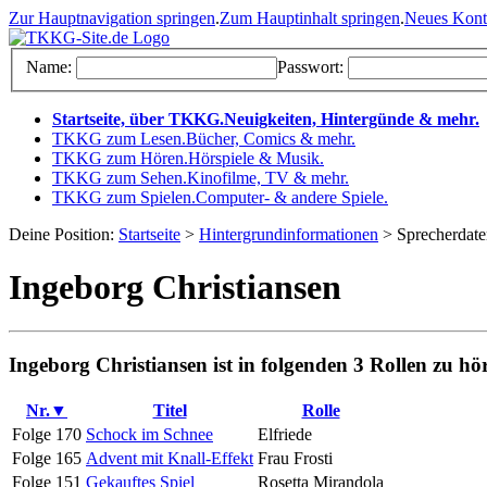
Zur Hauptnavigation springen
.
Zum Hauptinhalt springen
.
Neues Kon
Name:
Passwort:
Startseite, über TKKG
.
Neuigkeiten, Hintergünde & mehr
.
TKKG zum Lesen
.
Bücher, Comics & mehr
.
TKKG zum Hören
.
Hörspiele & Musik
.
TKKG zum Sehen
.
Kinofilme, TV & mehr
.
TKKG zum Spielen
.
Computer- & andere Spiele
.
Deine Position:
Startseite
>
Hintergrundinformationen
> Sprecherdat
Ingeborg Christiansen
Ingeborg Christiansen ist in folgenden 3 Rollen zu hö
Nr.▼
Titel
Rolle
Folge 170
Schock im Schnee
Elfriede
Folge 165
Advent mit Knall-Effekt
Frau Frosti
Folge 151
Gekauftes Spiel
Rosetta Mirandola