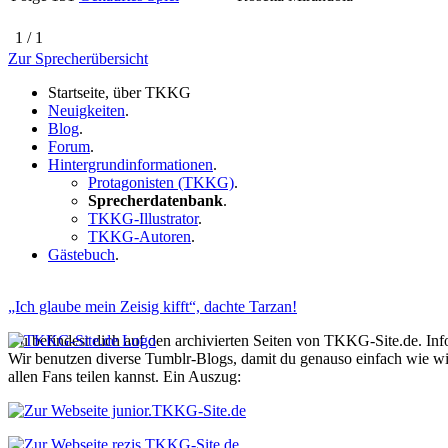
1 / 1
Zur Sprecherübersicht
Startseite, über TKKG
Neuigkeiten
.
Blog
.
Forum
.
Hintergrundinformationen
.
Protagonisten (TKKG)
.
Sprecherdatenbank
.
TKKG-Illustrator
.
TKKG-Autoren
.
Gästebuch
.
„Ich glaube mein Zeisig kifft“, dachte Tarzan!
Du befindest dich auf den archivierten Seiten von TKKG-Site.de. In
Wir benutzen diverse Tumblr-Blogs, damit du genauso einfach wie 
allen Fans teilen kannst. Ein Auszug: