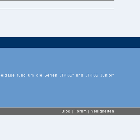
Beiträge rund um die Serien „TKKG“ und „TKKG Junior“
Blog
|
Forum
|
Neuigkeiten