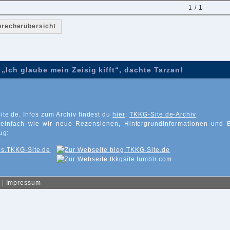
1 / 1
precherübersicht
„Ich glaube mein Zeisig kifft“, dachte Tarzan!
ite.de. Infos zum Archiv findest du
hier
:
TKKG-Site.de-Archiv
 einfach wie wir neue Rezensionen, Hintergrundinformationen und 
ug:
|
Impressum