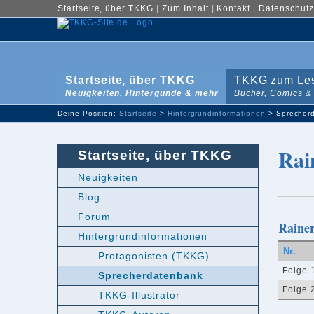
Startseite, über TKKG
|
Zum Inhalt
|
Kontakt
|
Datenschutz
Startseite, über TKKG
TKKG zum Le
Neuigkeiten, Hintergünde & mehr
Bücher, Comics &
Deine Position:
Startseite
>
Hintergrundinformationen
> Sprecher
Rai
Startseite, über TKKG
Neuigkeiten
Blog
Forum
Rainer
Hintergrundinformationen
Nr.
Protagonisten (TKKG)
Folge 
Sprecherdatenbank
Folge 
TKKG-Illustrator