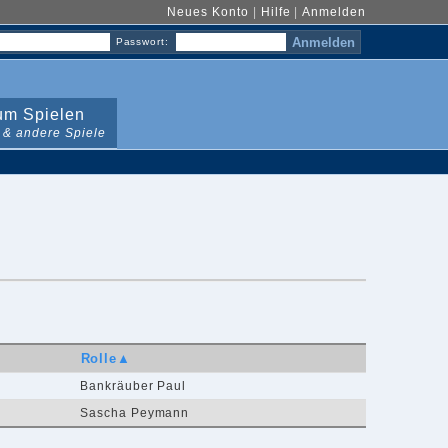
Neues Konto
|
Hilfe
|
Anmelden
Passwort:
m Spielen
 & andere Spiele
Rolle▲
Bankräuber Paul
Sascha Peymann