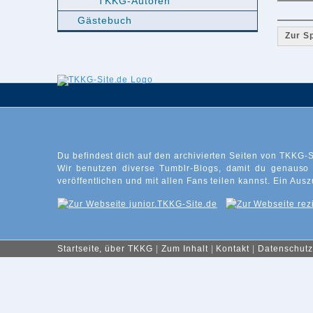
TKKG-Autoren
Gästebuch
Zur S
Du befindest dich auf den archivierten Seiten von TKKG-S
Wir benutzen diverse Tumblr-Blogs, damit du genauso
veröffentlichen und mit allen Fans teilen kannst. Ein Ausz
Startseite, über TKKG
|
Zum Inhalt
|
Kontakt
|
Datenschutz