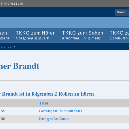
|
Impressum
Name:
sen
TKKG zum Hören
TKKG zum Sehen
TKKG zu
 mehr
Hörspiele & Musik
Kinofilme, TV & mehr
Computer-
datenbank
ner Brandt
 Brandt ist in folgenden 2 Rollen zu hören
Titel
155
Gefangen im Spukhaus
200
Der große Coup