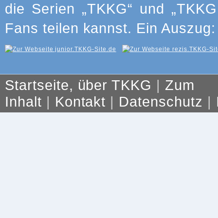
die Serien „TKKG“ und „TKKG J
Fans teilen kannst. Ein Auszug:
Startseite, über TKKG
|
Zum
Inhalt
|
Kontakt
|
Datenschutz
|