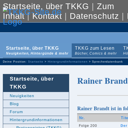
Startseite, über TKKG
|
Zum
Inhalt
|
Kontakt
|
Datenschutz
|
Startseite, über TKKG
TKKG zum Lesen
T
Neuigkeiten, Hintergünde & mehr
Bücher, Comics & mehr
Hö
Deine Position:
Startseite
>
Hintergrundinformationen
> Sprecherdatenbank
Rainer Brand
Startseite, über
TKKG
Neuigkeiten
Blog
Rainer Brandt ist in f
Forum
Nr.
Tit
Hintergrundinformationen
Folge 200
Der
Protagonisten (TKKG)