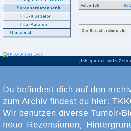
Folge 155
Gef
Sprecherdatenbank
TKKG-Illustrator
TKKG-Autoren
Zur Sprecherübersicht
Gästebuch
„Ich glaube mein Zeisig
Du befindest dich auf den archi
zum Archiv findest du
hier
:
TKKG
Wir benutzen diverse Tumblr-Bl
neue Rezensionen, Hintergrun