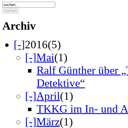
suchen
Archiv
[-]
2016
(5)
[-]
Mai
(1)
Ralf Günther über 
Detektive“
[-]
April
(1)
TKKG im In- und A
[-]
März
(1)