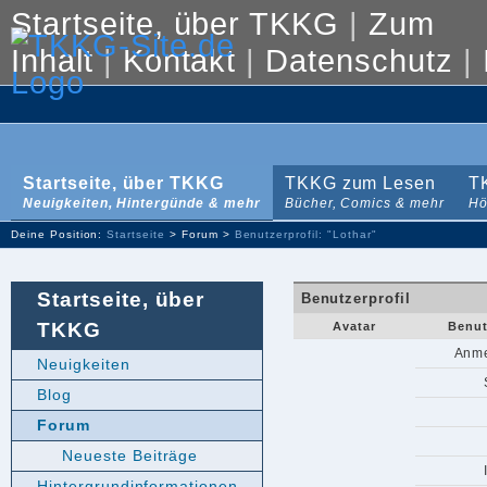
Startseite, über TKKG
|
Zum
Inhalt
|
Kontakt
|
Datenschutz
|
Startseite, über TKKG
TKKG zum Lesen
T
Neuigkeiten, Hintergünde & mehr
Bücher, Comics & mehr
Hö
Deine Position:
Startseite
> Forum >
Benutzerprofil: "Lothar"
Startseite, über
Benutzerprofil
TKKG
Avatar
Benut
Anme
Neuigkeiten
Blog
Forum
Neueste Beiträge
Hintergrundinformationen