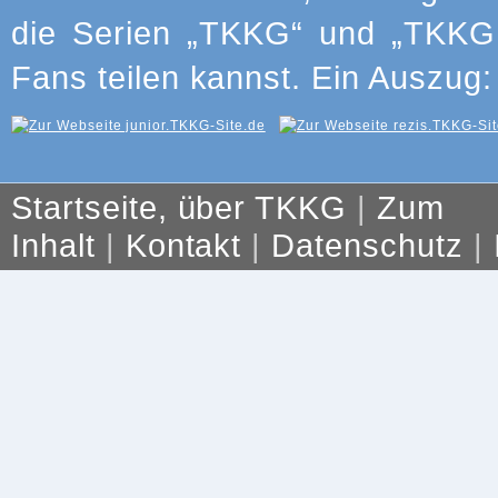
die Serien „TKKG“ und „TKKG J
Fans teilen kannst. Ein Auszug:
Startseite, über TKKG
|
Zum
Inhalt
|
Kontakt
|
Datenschutz
|