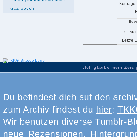
Beiträge
Gästebuch
Bewe
Gestel
Letzte 
„Ich glaube mein Zeisig
Du befindest dich auf den archi
zum Archiv findest du
hier
:
TKKG
Wir benutzen diverse Tumblr-Bl
neue Rezensionen, Hintergrun