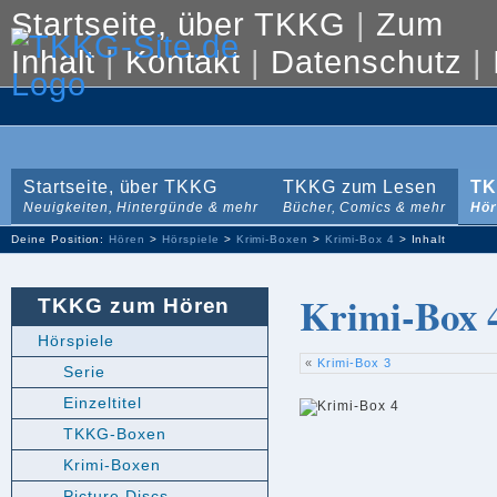
Startseite, über TKKG
|
Zum
Inhalt
|
Kontakt
|
Datenschutz
|
Startseite, über TKKG
TKKG zum Lesen
TK
Neuigkeiten, Hintergünde & mehr
Bücher, Comics & mehr
Hör
Deine Position:
Hören
>
Hörspiele
>
Krimi-Boxen
>
Krimi-Box 4
> Inhalt
Krimi-Box 
TKKG zum Hören
Hörspiele
«
Krimi-Box 3
Serie
Einzeltitel
TKKG-Boxen
Krimi-Boxen
Picture Discs