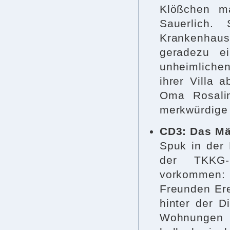
Klößchen m
Sauerlich.
Krankenhau
geradezu e
unheimliche
ihrer Villa 
Oma Rosali
merkwürdige
CD3: Das Mä
Spuk in der 
der TKKG-
vorkommen: Mi
Freunden Ere
hinter der D
Wohnunge