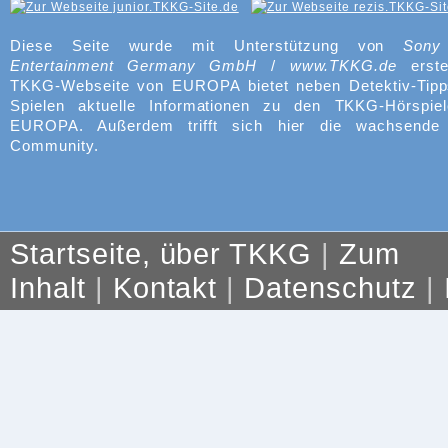
Diese Seite wurde mit Unterstützung von
Sony
Entertainment Germany GmbH
/
www.TKKG.de
erste
TKKG-Webseite von EUROPA bietet neben Detektiv-Tipp
Spielen aktuelle Informationen zu den TKKG-Hörspie
EUROPA. Außerdem trifft sich hier die wachsend
Community.
Startseite, über TKKG
|
Zum
Inhalt
|
Kontakt
|
Datenschutz
|