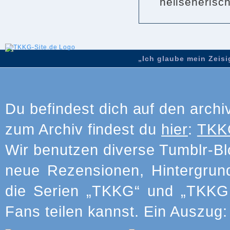
hellseherisc
„Ich glaube mein Zeisig
Du befindest dich auf den archi
zum Archiv findest du
hier
:
TKKG
Wir benutzen diverse Tumblr-Bl
neue Rezensionen, Hintergrun
die Serien „TKKG“ und „TKKG J
Fans teilen kannst. Ein Auszug: