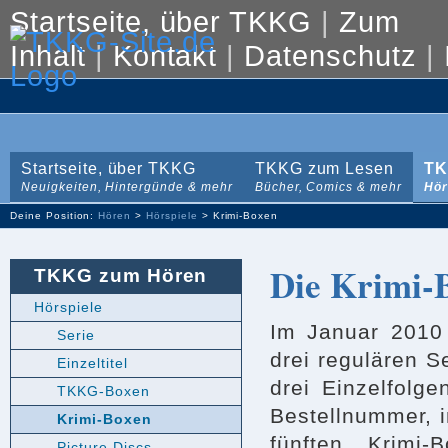
Startseite, über TKKG
|
Zum
Inhalt
|
Kontakt
|
Datenschutz
|
Startseite, über TKKG
TKKG zum Lesen
TK
Neuigkeiten, Hintergünde & mehr
Bücher, Comics & mehr
Hör
Deine Position:
Hören
>
Hörspiele
> Krimi-Boxen
Die Krimi-
TKKG zum Hören
Hörspiele
Im Januar 2010 
Serie
drei regulären S
Einzeltitel
drei Einzelfolge
TKKG-Boxen
Bestellnummer, 
Krimi-Boxen
fünften Krimi
Picture Discs