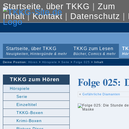
Startseite, über TKKG
|
Zum
Inhalt
|
Kontakt
|
Datenschutz
|
Startseite, über TKKG
TKKG zum Lesen
TK
Neuigkeiten, Hintergünde & mehr
Bücher, Comics & mehr
Hör
Deine Position:
Hören
>
Hörspiele
>
Serie
>
Folge 025
> Inhalt
Folge 025: 
TKKG zum Hören
Hörspiele
«
Gefährliche Diamanten
Serie
Einzeltitel
TKKG-Boxen
Krimi-Boxen
Picture Discs