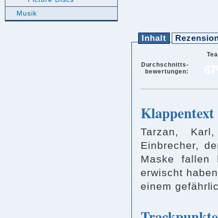
Musik
Inhalt
Rezensio
Te
Durchschnitts-
6
bewertungen:
Klappentext
Tarzan, Karl
Einbrecher, de
Maske fallen 
erwischt haben
einem gefährli
Trackpunkte