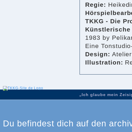
Regie:
Heikedi
Hörspielbearb
TKKG - Die Pro
Künstlerische
1983 by Pelika
Eine Tonstudio
Design:
Atelie
Illustration:
Re
„Ich glaube mein Zeisig
Du befindest dich auf den archi