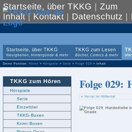
Startseite, über TKKG
|
Zum
Inhalt
|
Kontakt
|
Datenschutz
|
Startseite, über TKKG
TKKG zum Lesen
TK
Neuigkeiten, Hintergünde & mehr
Bücher, Comics & mehr
Hör
Deine Position:
Hören
>
Hörspiele
>
Serie
>
Folge 029
> Inhalt
Folge 029:
TKKG zum Hören
Hörspiele
«
Verrat im Höllental
Serie
Einzeltitel
TKKG-Boxen
Krimi-Boxen
Picture Discs