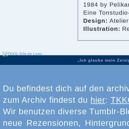
1984 by Pelika
Eine Tonstudio
Design:
Atelie
Illustration:
Re
„Ich glaube mein Zeisig
Du befindest dich auf den archi
zum Archiv findest du
hier
:
TKKG
Wir benutzen diverse Tumblr-Bl
neue Rezensionen, Hintergrun