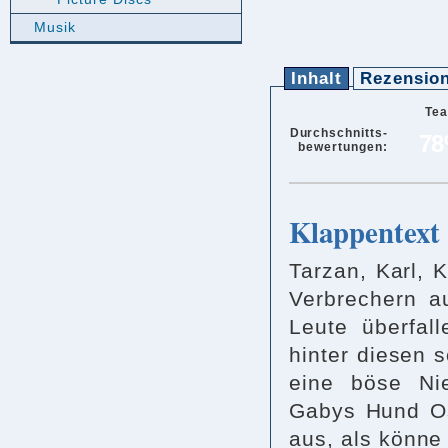
Musik
Inhalt
Rezensio
Te
Durchschnitts-
7
bewertungen:
Klappentext
Tarzan, Karl,
Verbrechern a
Leute überfal
hinter diesen
eine böse Nie
Gabys Hund Osk
aus, als könne