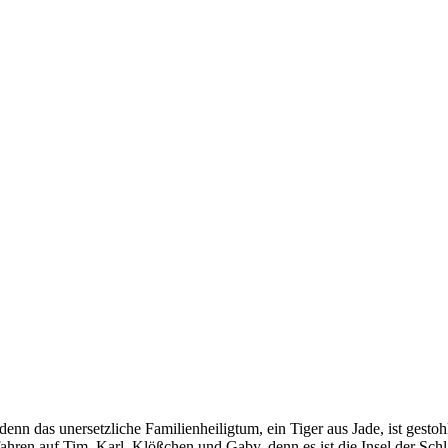
enn das unersetzliche Familienheiligtum, ein Tiger aus Jade, ist gest
fahren auf Tim, Karl, Klößchen und Gaby, denn es ist die Insel der Sch