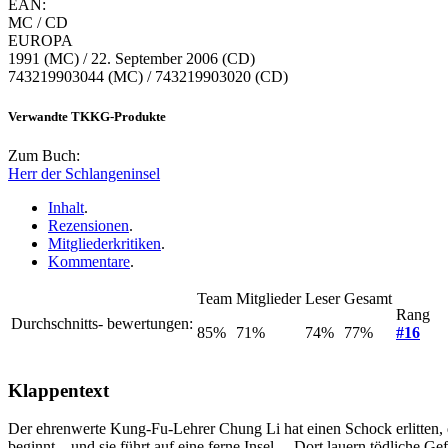
EAN:
MC / CD
EUROPA
1991 (MC) / 22. September 2006 (CD)
743219903044 (MC) / 743219903020 (CD)
Verwandte TKKG-Produkte
Zum Buch:
Herr der Schlangeninsel
Inhalt
.
Rezensionen
.
Mitgliederkritiken
.
Kommentare
.
Team
Mitglieder
Leser
Gesamt
Rang
Durchschnitts- bewertungen:
85%
71%
74%
77%
#16
Klappentext
Der ehrenwerte Kung-Fu-Lehrer Chung Li hat einen Schock erlitten, d
beginnt – und sie führt auf eine ferne Insel… Dort lauern tödliche Ge