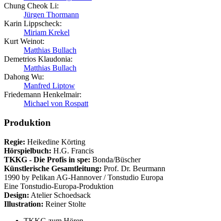
Chung Cheok Li:
Jürgen Thormann
Karin Lippscheck:
Miriam Krekel
Kurt Weinot:
Matthias Bullach
Demetrios Klaudonia:
Matthias Bullach
Dahong Wu:
Manfred Liptow
Friedemann Henkelmair:
Michael von Rospatt
Produktion
Regie:
Heikedine Körting
Hörspielbuch:
H.G. Francis
TKKG - Die Profis in spe:
Bonda/Büscher
Künstlerische Gesamtleitung:
Prof. Dr. Beurmann
1990 by Pelikan AG-Hannover / Tonstudio Europa
Eine Tonstudio-Europa-Produktion
Design:
Atelier Schoedsack
Illustration:
Reiner Stolte
TKKG zum Hören