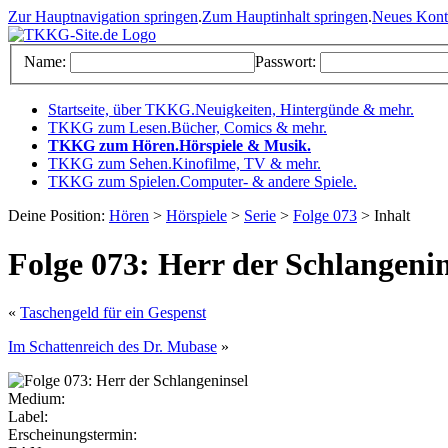
Zur Hauptnavigation springen
.
Zum Hauptinhalt springen
.
Neues Kon
Name:
Passwort:
Startseite, über TKKG
.
Neuigkeiten, Hintergünde & mehr
.
TKKG zum Lesen
.
Bücher, Comics & mehr
.
TKKG zum Hören
.
Hörspiele & Musik
.
TKKG zum Sehen
.
Kinofilme, TV & mehr
.
TKKG zum Spielen
.
Computer- & andere Spiele
.
Deine Position:
Hören
>
Hörspiele
>
Serie
>
Folge 073
> Inhalt
Folge 073: Herr der Schlangenin
«
Taschengeld für ein Gespenst
Im Schattenreich des Dr. Mubase
»
Medium:
Label:
Erscheinungstermin: