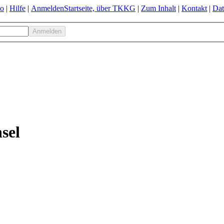
to
|
Hilfe
|
Anmelden
Startseite, über TKKG
|
Zum Inhalt
|
Kontakt
|
Dat
sel