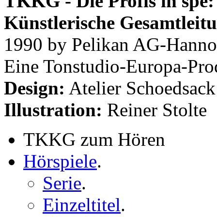
TKKG - Die Profis in spe:
Künstlerische Gesamtleit
1990 by Pelikan AG-Hannov
Eine Tonstudio-Europa-Pro
Design:
Atelier Schoedsack
Illustration:
Reiner Stolte
TKKG zum Hören
Hörspiele
.
Serie
.
Einzeltitel
.