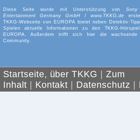
Diese Seite wurde mit Unterstützung von
Sony
Entertainment Germany GmbH
/
www.TKKG.de
erste
TKKG-Webseite von EUROPA bietet neben Detektiv-Tipp
Spielen aktuelle Informationen zu den TKKG-Hörspie
EUROPA. Außerdem trifft sich hier die wachsend
Community.
Startseite, über TKKG
|
Zum
Inhalt
|
Kontakt
|
Datenschutz
|