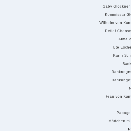
Gaby Glockner /
Kommissar Gl
Wilhelm von Kan
Detlef Chansc
Alma P
Ute Esch
Karin Sc
Ban
Bankangest
Bankangest
N
Frau von Kan
Papage
Mädchen mi
P