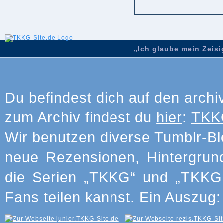
„Ich glaube mein Zeisig
Du befindest dich auf den archi
zum Archiv findest du
hier
:
TKKG
Wir benutzen diverse Tumblr-Bl
neue Rezensionen, Hintergrun
die Serien „TKKG“ und „TKKG J
Fans teilen kannst. Ein Auszug: