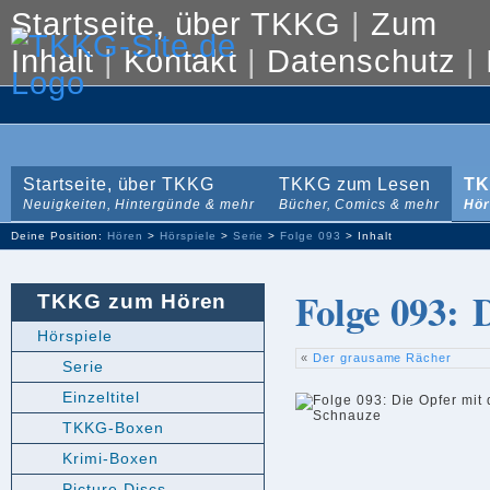
Startseite, über TKKG
|
Zum
Inhalt
|
Kontakt
|
Datenschutz
|
Startseite, über TKKG
TKKG zum Lesen
TK
Neuigkeiten, Hintergünde & mehr
Bücher, Comics & mehr
Hör
Deine Position:
Hören
>
Hörspiele
>
Serie
>
Folge 093
> Inhalt
Folge 093: 
TKKG zum Hören
Hörspiele
«
Der grausame Rächer
Serie
Einzeltitel
TKKG-Boxen
Krimi-Boxen
Picture Discs