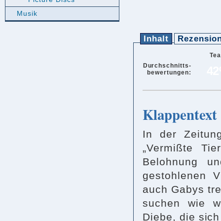
Musik
Inhalt
Rezensio
Te
Durchschnitts-
4
bewertungen:
Klappentext
In der Zeitun
„Vermißte Tie
Belohnung un
gestohlenen V
auch Gabys tr
suchen wie w
Diebe, die sic