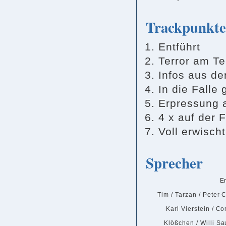
Trackpunkte
Entführt
Terror am Te
Infos aus de
In die Falle 
Erpressung a
4 x auf der 
Voll erwischt
Sprecher
E
Tim / Tarzan / Peter 
Karl Vierstein / C
Klößchen / Willi Sa