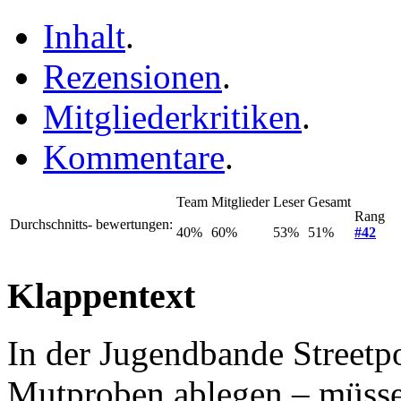
Inhalt
.
Rezensionen
.
Mitgliederkritiken
.
Kommentare
.
Team
Mitglieder
Leser
Gesamt
Rang
Durchschnitts- bewertungen:
40%
60%
53%
51%
#42
Klappentext
In der Jugendbande Street
Mutproben ablegen – müsse