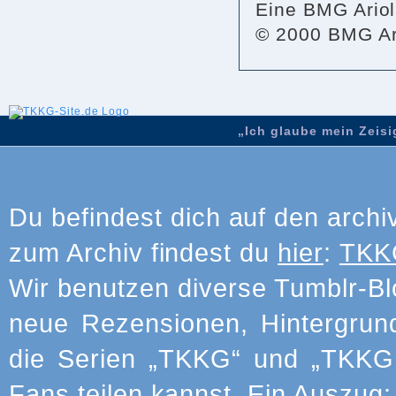
Eine BMG Ariol
© 2000 BMG Ar
„Ich glaube mein Zeisig
Du befindest dich auf den archi
zum Archiv findest du
hier
:
TKKG
Wir benutzen diverse Tumblr-Bl
neue Rezensionen, Hintergrun
die Serien „TKKG“ und „TKKG J
Fans teilen kannst. Ein Auszug: