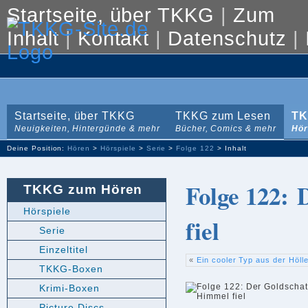
Startseite, über TKKG
|
Zum
Inhalt
|
Kontakt
|
Datenschutz
|
Startseite, über TKKG
TKKG zum Lesen
TK
Neuigkeiten, Hintergünde & mehr
Bücher, Comics & mehr
Hör
Deine Position:
Hören
>
Hörspiele
>
Serie
>
Folge 122
> Inhalt
Folge 122:
TKKG zum Hören
Hörspiele
fiel
Serie
Einzeltitel
«
Ein cooler Typ aus der Höll
TKKG-Boxen
Krimi-Boxen
Picture Discs