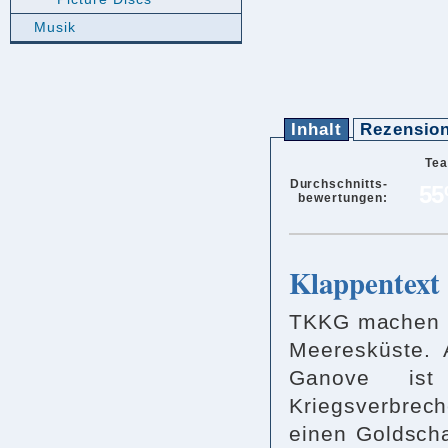
Musik
Inhalt
Rezensio
Te
Durchschnitts-
5
bewertungen:
Klappentext
TKKG machen F
Meeresküste. 
Ganove is
Kriegsverbrec
einen Goldsch