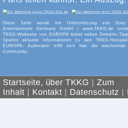
Diese Seite wurde mit Unterstützung von
Sony
Entertainment Germany GmbH
/
www.TKKG.de
erste
TKKG-Webseite von EUROPA bietet neben Detektiv-Tipp
Spielen aktuelle Informationen zu den TKKG-Hörspie
EUROPA. Außerdem trifft sich hier die wachsend
Community.
Startseite, über TKKG
|
Zum
Inhalt
|
Kontakt
|
Datenschutz
|