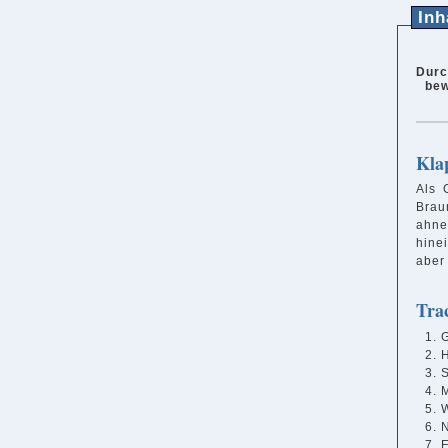
Inh
Durc
bew
Kla
Als 
Brau
ahne
hine
aber
Tra
G
H
M
E