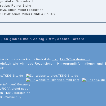
gn:
Atelier Schoedsack
tration:
Reiner Stolte
 BMG Ariola Miller Produktion
01 BMG Ariola Miller GmbH & Co. KG
„Ich glaube mein Zeisig kifft“, dachte Tarzan!
ite.de. Infos zum Archiv findest du
hier
:
TKKG-Site.de-Archiv
 einfach wie wir neue Rezensionen, Hintergrundinformationen und 
ug:
tertainment Germany
EUROPA bietet neben
 den TKKG-Hörspielen
KKG-Community.