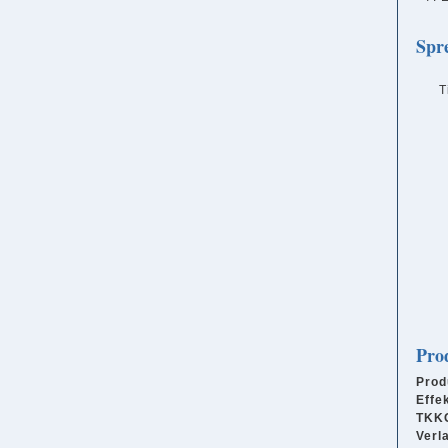
Spr
T
Pro
Prod
Effe
TKKG
Verl