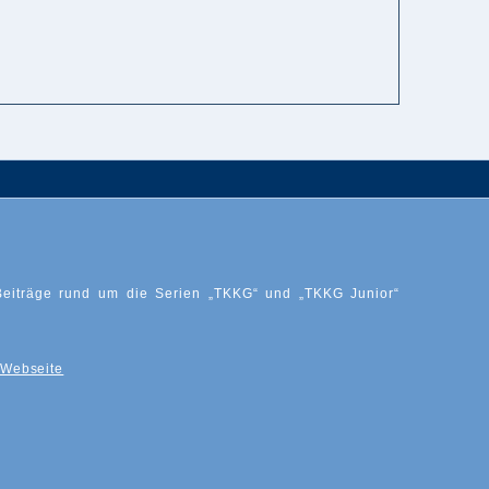
Beiträge rund um die Serien „TKKG“ und „TKKG Junior“