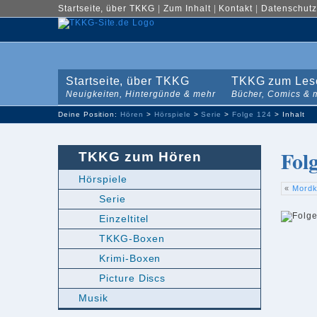
Startseite, über TKKG
|
Zum Inhalt
|
Kontakt
|
Datenschutz
Startseite, über TKKG
TKKG zum Les
Neuigkeiten, Hintergünde & mehr
Bücher, Comics & 
Deine Position:
Hören
>
Hörspiele
>
Serie
>
Folge 124
> Inhalt
Fol
TKKG zum Hören
Hörspiele
«
Mordk
Serie
Einzeltitel
TKKG-Boxen
Krimi-Boxen
Picture Discs
Musik