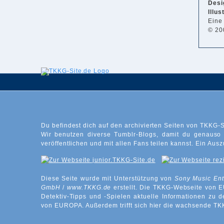
Desi
Illus
Eine
© 20
Du befindest dich auf den archivierten Seiten von TKKG-S
Wir benutzen diverse Tumblr-Blogs, damit du genauso
veröffentlichen und mit allen Fans teilen kannst. Ein Ausz
Diese Seite wurde mit Unterstützung von
Sony Music En
GmbH
/
www.TKKG.de
erstellt. Die TKKG-Webseite von 
Detektiv-Tipps und -Spielen aktuelle Informationen zu
von EUROPA. Außerdem trifft sich hier die wachsende T