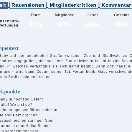
alt
Rezensionen
Mitgliederkritiken
Kommentar
Team
Mitglieder
Leser
Gesamt
hschnitts-
42%
50%
46%
46%
ertungen:
ppentext
Gaby auf der unbelebten Straße zwischen Zoo und Stadtwald zu Cl
nbären angegriffen, der aus dem Zoo entwichen ist. In letzter Seku
nd, in welches Verhängnis sie sich damit begibt. Denn dort haust e
in und – wird damit Zeugin seiner Tat. Fortan bleibt Gaby verschwun
 das Schlimmste befürchten.
ckpunkte
aby in höchster Gefahr
allo! Wo bist du?
Spinner speisen Bärenschinken
eister Petz greift an
Wegschleichen zur nuen Spur
Nur noch eine Halbe Stunde
in verdächtiger Sarg