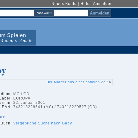
Neues Konto
|
Hilfe
|
Anmelden
Passwort:
m Spielen
 & andere Spiele
by
Der Mörder aus einer anderen Zeit
»
dium:
MC / CD
Label:
EUROPA
ermin:
22. Januar 2001
EAN:
743218229541 (MC) / 743218229527 (CD)
kte
 Buch:
Vergebliche Suche nach Gaby