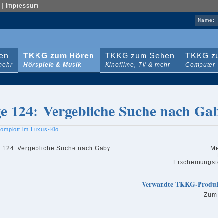
|
Impressum
Name:
en
TKKG zum Hören
TKKG zum Sehen
TKKG zu
mehr
Hörspiele & Musik
Kinofilme, TV & mehr
Computer-
ge 124: Vergebliche Suche nach Ga
omplott im Luxus-Klo
Me
Erscheinungst
Verwandte TKKG-Produ
Zum