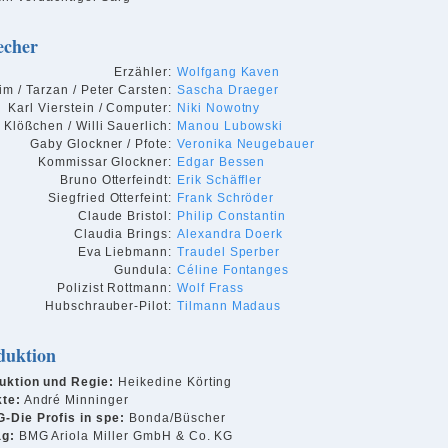
echer
Erzähler:
Wolfgang Kaven
im / Tarzan / Peter Carsten:
Sascha Draeger
Karl Vierstein / Computer:
Niki Nowotny
Klößchen / Willi Sauerlich:
Manou Lubowski
Gaby Glockner / Pfote:
Veronika Neugebauer
Kommissar Glockner:
Edgar Bessen
Bruno Otterfeindt:
Erik Schäffler
Siegfried Otterfeint:
Frank Schröder
Claude Bristol:
Philip Constantin
Claudia Brings:
Alexandra Doerk
Eva Liebmann:
Traudel Sperber
Gundula:
Céline Fontanges
Polizist Rottmann:
Wolf Frass
Hubschrauber-Pilot:
Tilmann Madaus
duktion
uktion und Regie:
Heikedine Körting
kte:
André Minninger
-Die Profis in spe:
Bonda/Büscher
ag:
BMG Ariola Miller GmbH & Co. KG