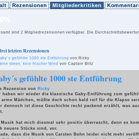
alt
Rezensionen
Mitgliederkritiken
Kommentar
50%
esamt sind 2 Mitgliedrezensionen verfügbar. Die Durchschnittsbewertu
drei letzten Rezensionen
aby´s gefühlte 1000 ste Entführung
von Ricky
eine Ideen, kein frischer Wind
von Captain Blitz
by´s gefühlte 1000 ste Entführung
e Rezension von
Ricky
r haben wir wieder die klassische Gaby-Entführung zum gefühl
 arme Mädchen, müßte doch schon bald reif für die Klapse sei
r dennoch ist diese Geschichte recht packend erzählt, was a
t.
 Musik hat mich diesmal sehr positiv überrascht, denn es ko
h neuere Stücke sind, vor.
ade, dass die Musik von Carsten Bohn leider nicht mehr veröff