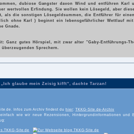
ommen, dubiose Gangster davon Wind und entführen Karl u
ser wertvollen Erfindung. Sie wollen kein Lösegeld, aber dies
t, als die sonstigen Lösegeldsummen, die Entführer für eine
glich ohne Karl ) beginnt ein lebensgefährlicher Wettlauf mi
ne Gnade.
it:
Ganz gutes Hörspiel, mit zwar alter "Gaby-Entführungs-Th
 überzeugenden Sprechern.
„Ich glaube mein Zeisig kifft“, dachte Tarzan!
ite.de. Infos zum Archiv findest du
hier
:
TKKG-Site.de-Archiv
 einfach wie wir neue Rezensionen, Hintergrundinformationen und 
ug: