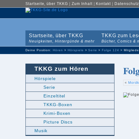
Startseite, über TKKG
|
Zum Inhalt
|
Kontakt
|
Datenschutz
Startseite, über TKKG
TKKG zum Les
Neuigkeiten, Hintergünde & mehr
Bücher, Comics & 
Deine Position:
Hören
>
Hörspiele
>
Serie
>
Folge 124
> Mitgliede
Fol
TKKG zum Hören
Hörspiele
«
Mordk
Serie
Einzeltitel
TKKG-Boxen
Krimi-Boxen
Picture Discs
Musik