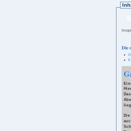
Inh
Insg
Die 
G
K
Ga
Ein
Hie
Das
Abe
lieg
Die
auc
Sch