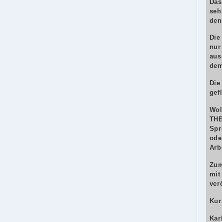
Das
seh
den
Die
nur
aus
dem
Die
gef
Wol
TH
Spr
ode
Arb
Zum
mi
ver
Kur
Kar