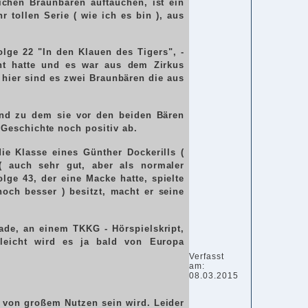
ichen Braunbären auftauchen, ist ein
 tollen Serie ( wie ich es bin ), aus
olge 22 "In den Klauen des Tigers", -
cht hatte und es war aus dem Zirkus
 hier sind es zwei Braunbären die aus
 und zu dem sie vor den beiden Bären
 Geschichte noch positiv ab.
ie Klasse eines Günther Dockerills (
auch sehr gut, aber als normaler
olge 43, der eine Macke hatte, spielte
noch besser ) besitzt, macht er seine
ade, an einem TKKG - Hörspielskript,
eicht wird es ja bald von Europa
Verfasst
am:
08.03.2015
t von großem Nutzen sein wird. Leider