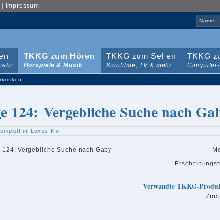
|
Impressum
Name:
en
TKKG zum Hören
TKKG zum Sehen
TKKG zu
mehr
Hörspiele & Musik
Kinofilme, TV & mehr
Computer-
rkritiken
ge 124: Vergebliche Suche nach Ga
omplott im Luxus-Klo
Me
Erscheinungst
Verwandte TKKG-Produ
Zum