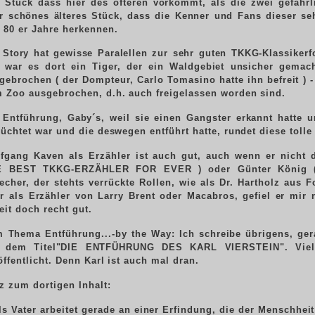
 Stück dass hier des öfteren vorkommt, als die zwei gefährl
r schönes älteres Stück, dass die Kenner und Fans dieser sehr
 80 er Jahre herkennen.
 Story hat gewisse Paralellen zur sehr guten TKKG-Klassikerf
 war es dort ein Tiger, der ein Waldgebiet unsicher gema
gebrochen ( der Dompteur, Carlo Tomasino hatte ihn befreit ) -
 Zoo ausgebrochen, d.h. auch freigelassen worden sind.
 Entführung, Gaby´s, weil sie einen Gangster erkannt hatte
lüchtet war und die deswegen entführt hatte, rundet diese tolle
fgang Kaven als Erzähler ist auch gut, auch wenn er nicht d
E BEST TKKG-ERZÄHLER FOR EVER ) oder Günter König ( 
echer, der stehts verrückte Rollen, wie als Dr. Hartholz aus F
r als Erzähler von Larry Brent oder Macabros, gefiel er mir 
eit doch recht gut.
 Thema Entführung...-by the Way: Ich schreibe übrigens, ger
t dem Titel"DIE ENTFÜHRUNG DES KARL VIERSTEIN". Viell
öffentlicht. Denn Karl ist auch mal dran.
z zum dortigen Inhalt:
ls Vater arbeitet gerade an einer Erfindung, die der Menschhei