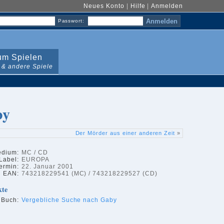
Neues Konto
|
Hilfe
|
Anmelden
Passwort:
m Spielen
 & andere Spiele
by
Der Mörder aus einer anderen Zeit
»
dium:
MC / CD
Label:
EUROPA
ermin:
22. Januar 2001
EAN:
743218229541 (MC) / 743218229527 (CD)
kte
 Buch:
Vergebliche Suche nach Gaby