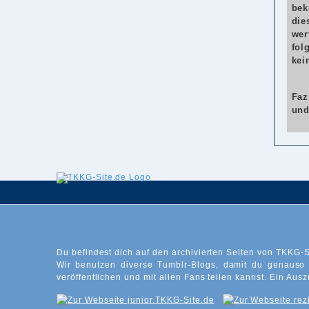
bek
die
wer
fol
kei
Faz
und
Du befindest dich auf den archivierten Seiten von TKKG-S
Wir benutzen diverse Tumblr-Blogs, damit du genauso
veröffentlichen und mit allen Fans teilen kannst. Ein Ausz