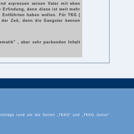
nd erpressen seinen Vater mit eben
e Erfindung, denn diese ist weit mehr
n Entführten haben wollen. Für TKG (
t der Zeit, denn die Gangster kennen
ematik" , aber sehr packenden Inhalt
Beiträge rund um die Serien „TKKG“ und „TKKG Junior“