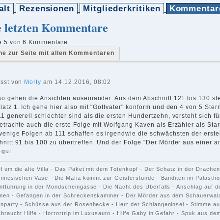
alt
Rezensionen
Mitgliederkritiken
Kommentar
e letzten Kommentare
e 5 von 6 Kommentare
he zur Seite mit allen Kommentaren
asst von
Morty
am 14.12.2016, 08:02
 so gehen die Ansichten auseinander. Aus dem Abschnitt 121 bis 130 ste
latz 1. Ich gehe hier also mit "Gottvater" konform und den 4 von 5 Ste
1 generell schlechter sind als die ersten Hundertzehn, versteht sich f
etrachte auch die erste Folge mit Wolfgang Kaven als Erzähler als Start
wenige Folgen ab 111 schaffen es irgendwie die schwächsten der erste
nitt 91 bis 100 zu übertreffen. Und der Folge "Der Mörder aus einer an
 gut.
l um die alte Villa - Das Paket mit dem Totenkopf - Der Schatz in der Drach
hinesischen Vase - Die Mafia kommt zur Geisterstunde - Banditen im Palasthote
ntführung in der Mondscheingasse - Die Nacht des Überfalls - Anschlag auf den
en - Gefangen in der Schreckenskammer - Der Mörder aus dem Schauerwald
nparty - Schüsse aus der Rosenhecke - Herr der Schlangeninsel - Stimme aus
 braucht Hilfe - Horrortrip im Luxusauto - Hilfe Gaby in Gefahr - Spuk aus de