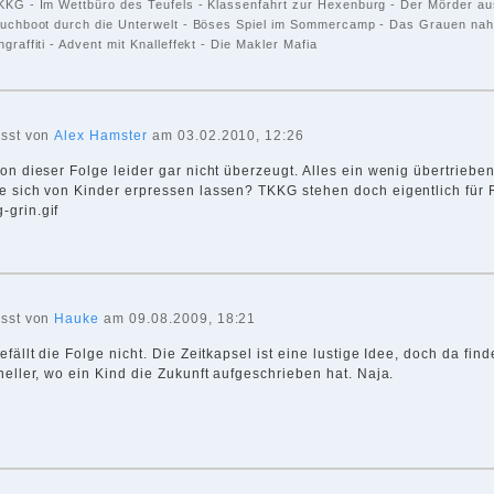
KG - Im Wettbüro des Teufels - Klassenfahrt zur Hexenburg - Der Mörder aus
uchboot durch die Unterwelt - Böses Spiel im Sommercamp - Das Grauen naht
graffiti - Advent mit Knalleffekt - Die Makler Mafia
asst von
Alex Hamster
am 03.02.2010, 12:26
on dieser Folge leider gar nicht überzeugt. Alles ein wenig übertrieben
e sich von Kinder erpressen lassen? TKKG stehen doch eigentlich für
asst von
Hauke
am 09.08.2009, 18:21
efällt die Folge nicht. Die Zeitkapsel ist eine lustige Idee, doch da fin
neller, wo ein Kind die Zukunft aufgeschrieben hat. Naja.