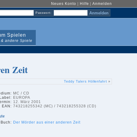
Neues Konto
|
Hilfe
|
Anmelden
Passwort:
m Spielen
 & andere Spiele
en Zeit
Teddy Talers Höllenfahrt
»
dium:
MC / CD
Label:
EUROPA
ermin:
12. März 2001
EAN:
743218255342 (MC) / 743218255328 (CD)
kte
 Buch:
Der Mörder aus einer anderen Zeit