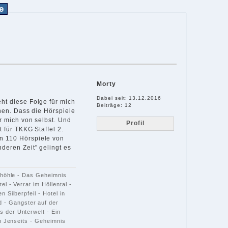
e
Morty
Dabei seit: 13.12.2016
ht diese Folge für mich
Beiträge: 12
rnen. Dass die Hörspiele
ür mich von selbst. Und
Profil
 für TKKG Staffel 2.
n 110 Hörspiele von
deren Zeit" gelingt es
enhöhle - Das Geheimnis
l - Verrat im Höllental -
 Silberpfeil - Hotel in
 - Gangster auf der
 der Unterwelt - Ein
m Jenseits - Geheimnis