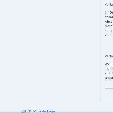
Verf
Im Ge
dara
Atmo
Norde
mich
sind 
Verf
Wenn
gelan
sich 
Reis