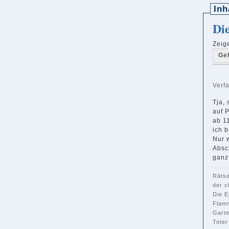
Inh
Di
Zeig
Ge
Verf
Tja,
auf P
ab 11
ich b
Nur 
Absch
ganz
Rätse
der c
Die E
Flamm
Garte
Toter