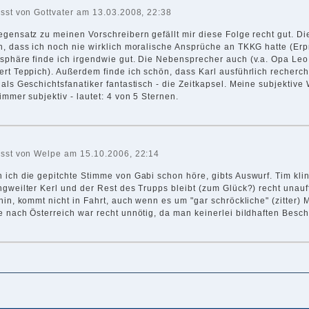
asst von Gottvater am 13.03.2008, 22:38
gensatz zu meinen Vorschreibern gefällt mir diese Folge recht gut. Die
n, dass ich noch nie wirklich moralische Ansprüche an TKKG hatte (Erpr
sphäre finde ich irgendwie gut. Die Nebensprecher auch (v.a. Opa Leo
rt Teppich). Außerdem finde ich schön, dass Karl ausführlich recherchi
 als Geschichtsfanatiker fantastisch - die Zeitkapsel. Meine subjektiv
immer subjektiv - lautet: 4 von 5 Sternen.
asst von Welpe am 15.10.2006, 22:14
 ich die gepitchte Stimme von Gabi schon höre, gibts Auswurf. Tim klin
gweilter Kerl und der Rest des Trupps bleibt (zum Glück?) recht unauffä
hin, kommt nicht in Fahrt, auch wenn es um "gar schröckliche" (zitter)
e nach Österreich war recht unnötig, da man keinerlei bildhaften Bes