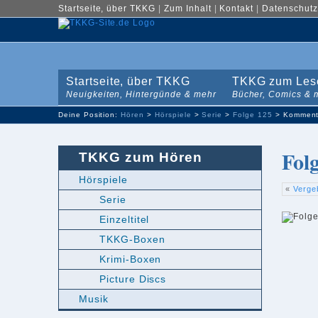
Startseite, über TKKG
|
Zum Inhalt
|
Kontakt
|
Datenschutz
Startseite, über TKKG
TKKG zum Les
Neuigkeiten, Hintergünde & mehr
Bücher, Comics & 
Deine Position:
Hören
>
Hörspiele
>
Serie
>
Folge 125
> Komment
Fol
TKKG zum Hören
Hörspiele
«
Verge
Serie
Einzeltitel
TKKG-Boxen
Krimi-Boxen
Picture Discs
Musik