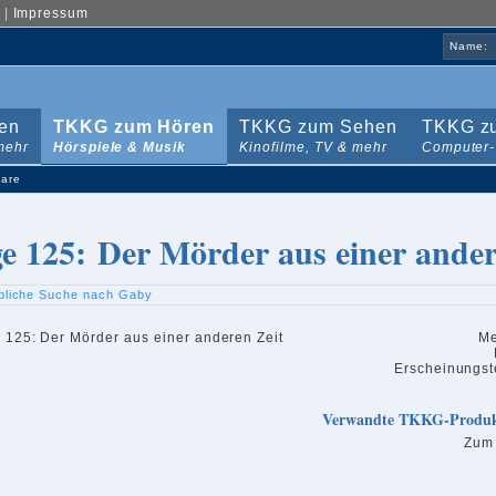
|
Impressum
Name:
en
TKKG zum Hören
TKKG zum Sehen
TKKG zu
mehr
Hörspiele & Musik
Kinofilme, TV & mehr
Computer-
are
ge 125: Der Mörder aus einer ander
bliche Suche nach Gaby
Me
Erscheinungst
Verwandte TKKG-Produ
Zum