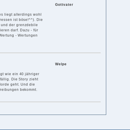
Gottvater
s liegt allerdings wohl
essen ist böse!^^). Die
 und der grenzdebile
eren darf. Dazu - für
e Wertung - Wertungen
Welpe
gt wie ein 40 jähriger
llig. Die Story zieht
 Morde geht. Und die
chreibungen bekommt.