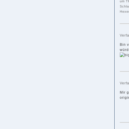
um TK
Schla
Hexen
Verf
Bin v
würd
Verf
Mir g
origi