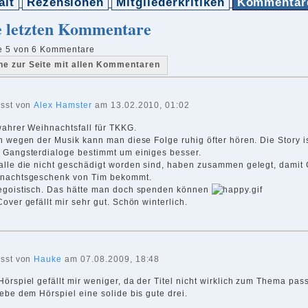
alt
Rezensionen
Mitgliederkritiken
Kommentar
e letzten Kommentare
e 5 von 6 Kommentare
he zur Seite mit allen Kommentaren
asst von
Alex Hamster
am 13.02.2010, 01:02
wahrer Weihnachtsfall für TKKG.
n wegen der Musik kann man diese Folge ruhig öfter hören. Die Story is
 Gangsterdialoge bestimmt um einiges besser.
alle die nicht geschädigt worden sind, haben zusammen gelegt, damit 
nachtsgeschenk von Tim bekommt.
egoistisch. Das hätte man doch spenden können
over gefällt mir sehr gut. Schön winterlich.
asst von
Hauke
am 07.08.2009, 18:48
örspiel gefällt mir weniger, da der Titel nicht wirklich zum Thema pass
ebe dem Hörspiel eine solide bis gute drei.