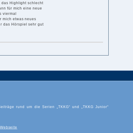
 das Highlight schlecht
gann für mich eine neue
s viermal
ür mich etwas neues
r das Hörspiel sehr gut
Beiträge rund um die Serien „TKKG“ und „TKKG Junior“