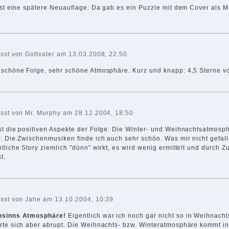
ist eine spätere Neuauflage: Da gab es ein Puzzle mit dem Cover als Mo
asst von Gottvater am 13.03.2008, 22:50
 schöne Folge, sehr schöne Atmosphäre. Kurz und knapp: 4,5 Sterne v
asst von Mr. Murphy am 28.12.2004, 18:50
st die positiven Aspekte der Folge: Die Winter- und Weihnachtsatmosp
. Die Zwischenmusiken finde ich auch sehr schön. Was mir nicht gefalle
tliche Story ziemlich "dünn" wirkt, es wird wenig ermittelt und durch Zu
t.
asst von Jahe am 13.10.2004, 10:39
sinns Atmosphäre!
Eigentlich war ich noch gar nicht so in Weihnach
rte sich aber abrupt. Die Weihnachts- bzw. Winteratmosphäre kommt in