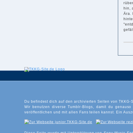
rüber
hin, 
Ära. 
hint
"ent
gefäl
Du befindest dich auf den archivierten Seiten von TKKG-S
Wir benutzen diverse Tumblr-Blogs, damit du genauso
veröffentlichen und mit allen Fans teilen kannst. Ein Ausz