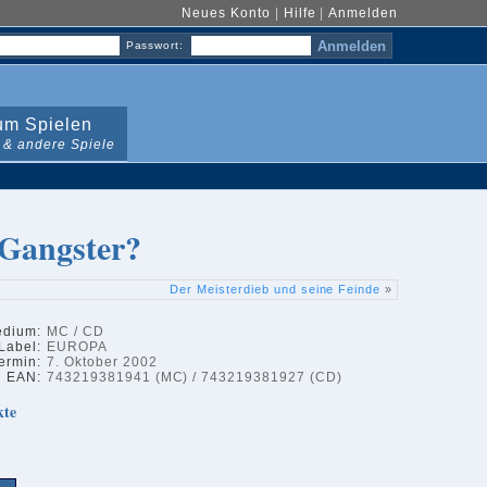
Neues Konto
|
Hilfe
|
Anmelden
Passwort:
m Spielen
 & andere Spiele
-Gangster?
Der Meisterdieb und seine Feinde
»
dium:
MC / CD
Label:
EUROPA
ermin:
7. Oktober 2002
EAN:
743219381941 (MC) / 743219381927 (CD)
kte