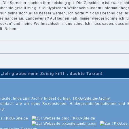
. Die Sprecher machen ihre Leistung gut. Die Geschichte ist zwar nicht
aber sie gefällt mir gut. Mit typischen Weihnachtsliedern untermalt be
Nun sollte doch alles besser werden. Ich hörte mir das Hörspiel drei bi
ereinander an. Langeweile? Auf keinen Fall! Immer wieder konnte ich f
decken" und meine Weihnachtsstimmung stieg. Ich muss sagen, dass mi
lt. Neben ...
„Ich glaube mein Zeisig kifft“, dachte Tarzan!
ite.de. Infos zum Archiv findest du
hier
:
TKKG-Site.de-Archiv
 einfach wie wir neue Rezensionen, Hintergrundinformationen und 
ug: