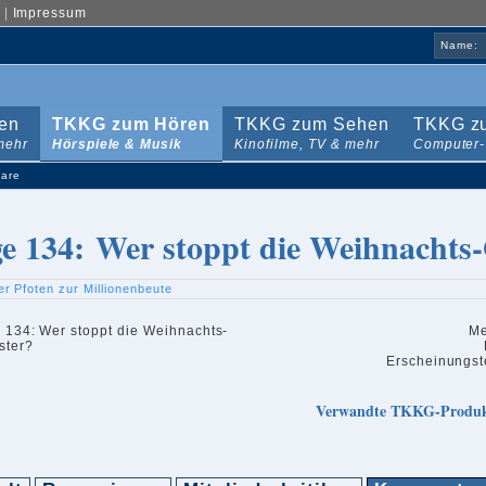
|
Impressum
Name:
en
TKKG zum Hören
TKKG zum Sehen
TKKG zu
mehr
Hörspiele & Musik
Kinofilme, TV & mehr
Computer-
are
ge 134: Wer stoppt die Weihnachts
er Pfoten zur Millionenbeute
Me
Erscheinungst
Verwandte TKKG-Produ