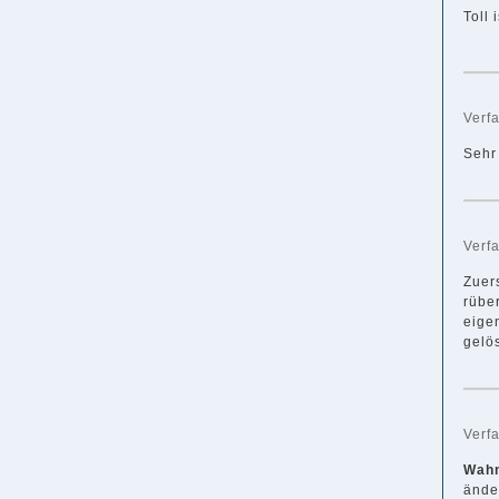
Toll 
Verf
Sehr
Verf
Zuer
rüber
eigen
gelös
Verf
Wahn
ände