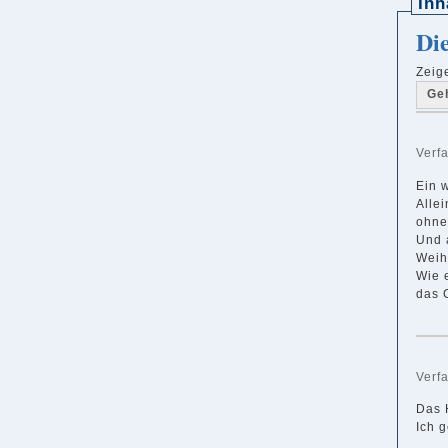
Inh
Di
Zeig
Ge
Verf
Ein 
Allei
ohne
Und 
Weih
Wie 
das C
Verf
Das H
Ich g