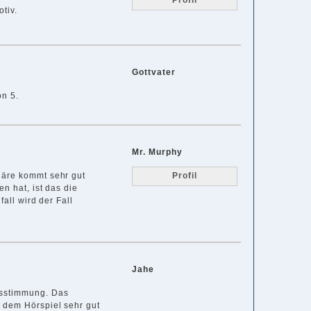
Profil
tiv.
Gottvater
on 5.
Mr. Murphy
häre kommt sehr gut
Profil
n hat, ist das die
fall wird der Fall
Jahe
tsstimmung. Das
 dem Hörspiel sehr gut