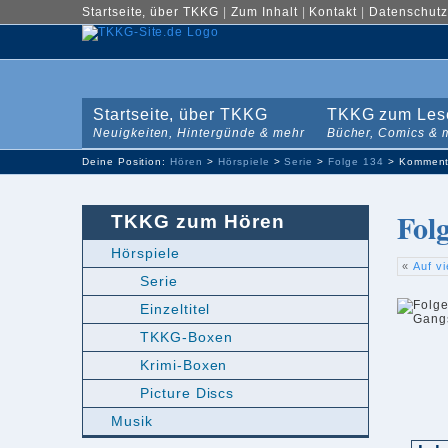
Startseite, über TKKG
|
Zum Inhalt
|
Kontakt
|
Datenschutz
Startseite, über TKKG
TKKG zum Les
Neuigkeiten, Hintergünde & mehr
Bücher, Comics & 
Deine Position:
Hören
>
Hörspiele
>
Serie
>
Folge 134
> Komment
Fol
TKKG zum Hören
Hörspiele
«
Auf vi
Serie
Einzeltitel
TKKG-Boxen
Krimi-Boxen
Picture Discs
Musik