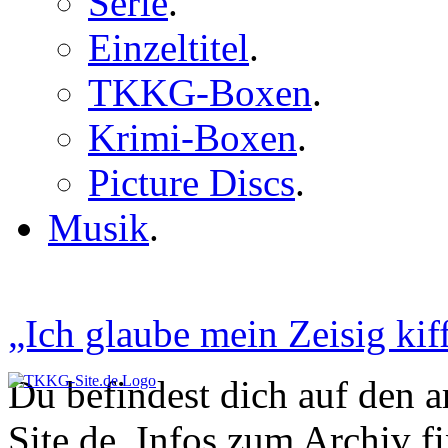
Serie
.
Einzeltitel
.
TKKG-Boxen
.
Krimi-Boxen
.
Picture Discs
.
Musik
.
„Ich glaube mein Zeisig kiff
Du befindest dich auf den 
Site.de. Infos zum Archiv f