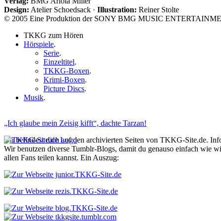
Verlag:
BMG Ariola Miller
Design:
Atelier Schoedsack ·
Illustration:
Reiner Stolte
© 2005 Eine Produktion der SONY BMG MUSIC ENTERTAI
TKKG zum Hören
Hörspiele
.
Serie
.
Einzeltitel
.
TKKG-Boxen
.
Krimi-Boxen
.
Picture Discs
.
Musik
.
„Ich glaube mein Zeisig kifft“, dachte Tarzan!
Du befindest dich auf den archivierten Seiten von TKKG-Site.de. In
Wir benutzen diverse Tumblr-Blogs, damit du genauso einfach wie 
allen Fans teilen kannst. Ein Auszug: