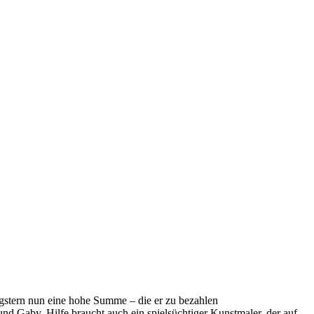
Gangstern nun eine hohe Summe – die er zu bezahlen
nd Gaby. Hilfe braucht auch ein spielsüchtiger Kunstmaler, der auf