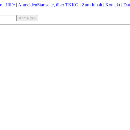
to
|
Hilfe
|
Anmelden
Startseite, über TKKG
|
Zum Inhalt
|
Kontakt
|
Dat