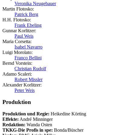
Veronika Neugebauer
Martin Flotosko:
Patrick Berg
H.H. Flotosko:
Frank Ebeling
Gunnar Korlitzer:
Paul Weis
Maria Corsetta:
Isabel Navarro
Luigi Morolato:
Franco Bellini
Bernd Vorstein:
Christian Rudolf
Adamo Scaleri:
Robert Missler
Alexander Korlitzer:
Peter Weis
Produktion
Produktion und Regie:
Heikedine Körting
Effekte:
André Minninger
Redaktion:
Wanda Osten
TKKG-Die Profis in spe:
Bonda/Büscher