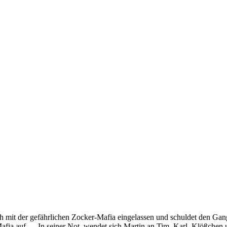
t sich mit der gefährlichen Zocker-Mafia eingelassen und schuldet den 
afia auf … In seiner Not, wendet sich Martin an Tim, Karl, Klößchen u