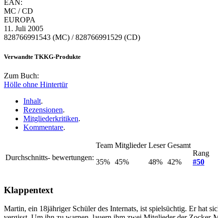
EAN:
MC / CD
EUROPA
11. Juli 2005
828766991543 (MC) / 828766991529 (CD)
Verwandte TKKG-Produkte
Zum Buch:
Hölle ohne Hintertür
Inhalt
.
Rezensionen
.
Mitgliederkritiken
.
Kommentare
.
Team
Mitglieder
Leser
Gesamt
Rang
Durchschnitts- bewertungen:
35%
45%
48%
42%
#50
Klappentext
Martin, ein 18jähriger Schüler des Internats, ist spielsüchtig. Er ha
vergisst. Um ihn zu warnen, lauern ihm zwei Mitglieder der Zocker-M