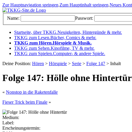
Zur Hauptnavigation springen
.
Zum Hauptinhalt springen
.
Neues Kon
Name:
Passwort:
Startseite, über TKKG
.
Neuigkeiten, Hintergünde & mehr
.
TKKG zum Lesen
.
Bücher, Comics & mehr
.
TKKG zum Hören
.
Hörspiele & Musik
.
TKKG zum Sehen
.
Kinofilme, TV & mehr
.
TKKG zum Spielen
.
Computer- & andere Spiele
.
Deine Position:
Hören
>
Hörspiele
>
Serie
>
Folge 147
> Inhalt
Folge 147: Hölle ohne Hintertür
«
Nonstop in die Raketenfalle
Fieser Trick beim Finale
»
Medium:
Label:
Erscheinungstermin: