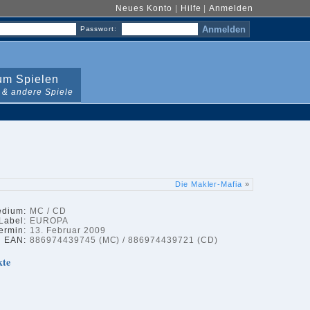
Neues Konto
|
Hilfe
|
Anmelden
Passwort:
m Spielen
 & andere Spiele
Die Makler-Mafia
»
dium:
MC / CD
Label:
EUROPA
ermin:
13. Februar 2009
EAN:
886974439745 (MC) / 886974439721 (CD)
kte