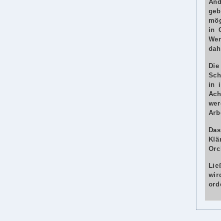
And
geb
mög
in 
Wen
dah
Die
Sch
in 
Ach
wer
Arb
Das
Klä
Orc
Lie
wir
ord