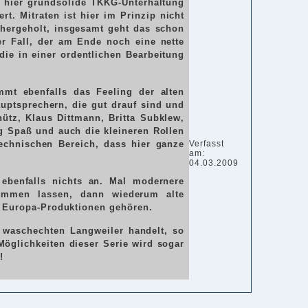
d hier grundsolide TKKG-Unterhaltung
t. Mitraten ist hier im Prinzip nicht
 hergeholt, insgesamt geht das schon
er Fall, der am Ende noch eine nette
die in einer ordentlichen Bearbeitung
ommt ebenfalls das Feeling der alten
uptsprechern, die gut drauf sind und
ütz, Klaus Dittmann, Britta Subklew,
g Spaß und auch die kleineren Rollen
Verfasst
technischen Bereich, dass hier ganze
am:
04.03.2009
ebenfalls nichts an. Mal modernere
kommen lassen, dann wiederum alte
u Europa-Produktionen gehören.
n waschechten Langweiler handelt, so
öglichkeiten dieser Serie wird sogar
!