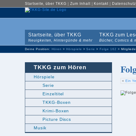
Startseite, über TKKG
|
Zum Inhalt
|
Kontakt
|
Datenschutz
Startseite, über TKKG
TKKG zum Les
Neuigkeiten, Hintergünde & mehr
Bücher, Comics & 
Deine Position:
Hören
>
Hörspiele
>
Serie
>
Folge 162
> Mitgliede
Fol
TKKG zum Hören
Hörspiele
«
Ein Ye
Serie
Einzeltitel
TKKG-Boxen
Krimi-Boxen
Picture Discs
Musik