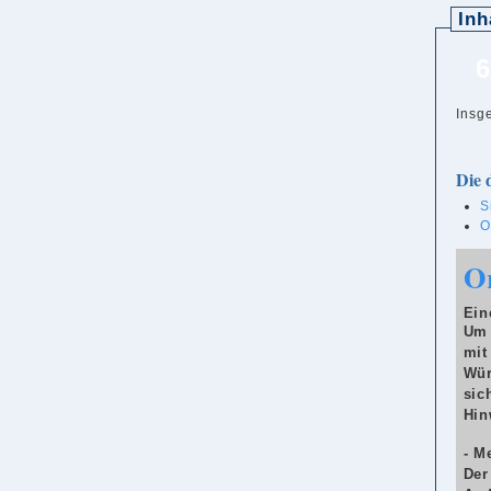
Inh
Insg
Die 
S
O
Or
Ein
Um 
mit
Wür
sic
Hin
- M
Der