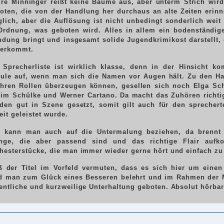
ré Minninger reißt keine Bäume aus, aber unterm Strich wir
oten, die von der Handlung her durchaus an alte Zeiten erinner
lich, aber die Auflösung ist nicht unbedingt sonderlich weit
Ordnung, was geboten wird. Alles in allem ein bodenständig
dung bringt und insgesamt solide Jugendkrimikost darstellt, 
erkommt.
 Sprecherliste ist wirklich klasse, denn in der Hinsicht k
ule auf, wenn man sich die Namen vor Augen hält. Zu den Ha
ihren Rollen überzeugen können, gesellen sich noch Elga Sch
im Schülke und Werner Cartano. Da macht das Zuhören richti
den gut in Szene gesetzt, somit gilt auch für den sprecher
eit geleistet wurde.
 kann man auch auf die Untermalung beziehen, da brennt 
nge, die aber passend sind und das richtige Flair auf
hesterstücke, die man immer wieder gerne hört und einfach z
ß der Titel im Vorfeld vermuten, dass es sich hier um eine
d man zum Glück eines Besseren belehrt und im Rahmen der M
entliche und kurzweilige Unterhaltung geboten. Absolut hörbar