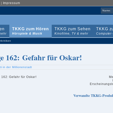
|
Impressum
Name:
en
TKKG zum Hören
TKKG zum Sehen
TKKG zu
mehr
Hörspiele & Musik
Kinofilme, TV & mehr
Computer-
rkritiken
ge 162: Gefahr für Oskar!
ti in der Millionenstadt
Me
Erscheinungst
Verwandte TKKG-Produ