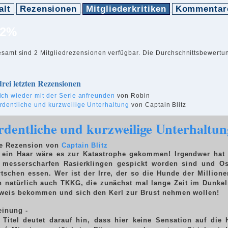
alt
Rezensionen
Mitgliederkritiken
Kommentar
62%
esamt sind 2 Mitgliedrezensionen verfügbar. Die Durchschnittsbewertu
drei letzten Rezensionen
ich wieder mit der Serie anfreunden
von Robin
rdentliche und kurzweilige Unterhaltung
von Captain Blitz
dentliche und kurzweilige Unterhaltun
e Rezension von
Captain Blitz
ein Haar wäre es zur Katastrophe gekommen! Irgendwer hat p
 messerscharfen Rasierklingen gespickt worden sind und Osk
tschen essen. Wer ist der Irre, der so die Hunde der Millionen
h natürlich auch TKKG, die zunächst mal lange Zeit im Dunkel
weis bekommen und sich den Kerl zur Brust nehmen wollen!
einung -
 Titel deutet darauf hin, dass hier keine Sensation auf die H