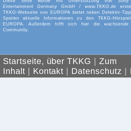
Diese Seite wurde mit Unterstützung von
Sony
Entertainment Germany GmbH
/
www.TKKG.de
erste
TKKG-Webseite von EUROPA bietet neben Detektiv-Tipp
Spielen aktuelle Informationen zu den TKKG-Hörspie
EUROPA. Außerdem trifft sich hier die wachsend
Community.
Startseite, über TKKG
|
Zum
Inhalt
|
Kontakt
|
Datenschutz
|