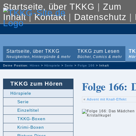
Startseite, über TKKG
|
Zum
Inhalt
|
Kontakt
|
Datenschutz
|
Startseite, über TKKG
TKKG zum Lesen
TK
Neuigkeiten, Hintergünde & mehr
Bücher, Comics & mehr
Hör
Deine Position:
Hören
>
Hörspiele
>
Serie
>
Folge 166
> Inhalt
Folge 166: 
TKKG zum Hören
Hörspiele
«
Advent mit Knall-Effekt
Serie
Einzeltitel
TKKG-Boxen
Krimi-Boxen
Picture Discs