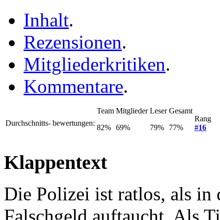
Inhalt
.
Rezensionen
.
Mitgliederkritiken
.
Kommentare
.
Team
Mitglieder
Leser
Gesamt
Rang
Durchschnitts- bewertungen:
82%
69%
79%
77%
#16
Klappentext
Die Polizei ist ratlos, als i
Falschgeld auftaucht. Als 