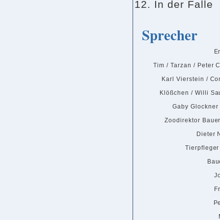
In der Falle
Sprecher
E
Tim / Tarzan / Peter 
Karl Vierstein / C
Klößchen / Willi Sa
Gaby Glockner /
Zoodirektor Bauer
Dieter 
Tierpfleger
Baue
J
F
Pe