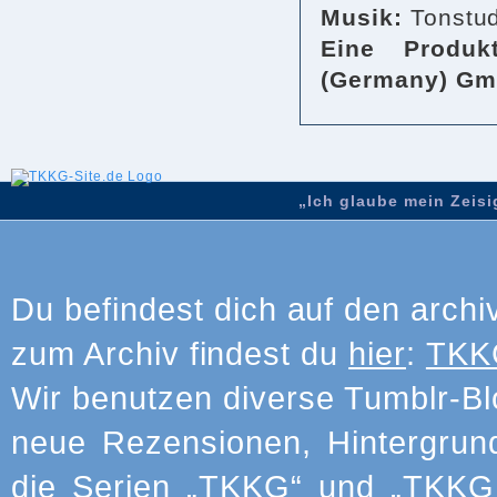
Musik:
Tonstu
Eine Produ
(Germany) G
„Ich glaube mein Zeisig
Du befindest dich auf den archi
zum Archiv findest du
hier
:
TKKG
Wir benutzen diverse Tumblr-Bl
neue Rezensionen, Hintergrun
die Serien „TKKG“ und „TKKG J