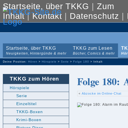
Startseite, über TKKG
|
Zum
Inhalt
|
Kontakt
|
Datenschutz
|
Startseite, über TKKG
TKKG zum Lesen
TK
Neuigkeiten, Hintergünde & mehr
Bücher, Comics & mehr
Hör
Deine Position:
Hören
>
Hörspiele
>
Serie
>
Folge 180
> Inhalt
Folge 180:
TKKG zum Hören
Hörspiele
«
Abzocke im Online-Chat
Serie
Einzeltitel
TKKG-Boxen
Krimi-Boxen
Picture Discs