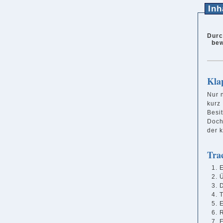
Inh
Durc
bew
Kla
Nur 
kurz
Besi
Doch
der 
Tra
E
D
T
E
R
E