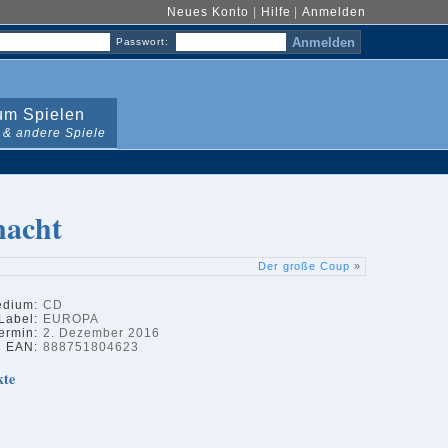
Neues Konto
|
Hilfe
|
Anmelden
Passwort:
m Spielen
 & andere Spiele
nacht
Der große Coup
»
dium:
CD
Label:
EUROPA
ermin:
2. Dezember 2016
EAN:
888751804623
kte