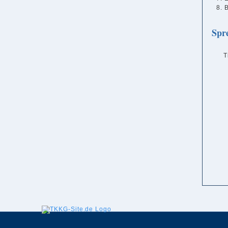
Spr
T