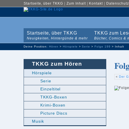
Startseite, über TKKG
|
Zum Inhalt
|
Kontakt
|
Datenschutz
Startseite, über TKKG
TKKG zum Les
Neuigkeiten, Hintergünde & mehr
Bücher, Comics & 
Deine Position:
Hören
>
Hörspiele
>
Serie
>
Folge 199
> Inhalt
Fol
TKKG zum Hören
Hörspiele
«
Der G
Serie
Einzeltitel
TKKG-Boxen
Krimi-Boxen
Picture Discs
Musik