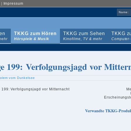
|
Impressum
Name:
en
TKKG zum Hören
TKKG zum Sehen
TKKG zu
mehr
Hörspiele & Musik
Kinofilme, TV & mehr
Computer-
ge 199: Verfolgungsjagd vor Mitter
olem vom Dunkelsee
Me
Erscheinungst
Verwandte TKKG-Produ