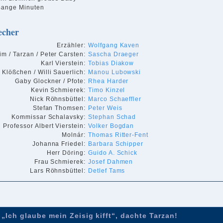
Bange Minuten
echer
Erzähler:
Wolfgang Kaven
im / Tarzan / Peter Carsten:
Sascha Draeger
Karl Vierstein:
Tobias Diakow
Klößchen / Willi Sauerlich:
Manou Lubowski
Gaby Glockner / Pfote:
Rhea Harder
Kevin Schmierek:
Timo Kinzel
Nick Röhnsbüttel:
Marco Schaeffler
Stefan Thomsen:
Peter Weis
Kommissar Schalavsky:
Stephan Schad
Professor Albert Vierstein:
Volker Bogdan
Molnár:
Thomas Ritter-Fent
Johanna Friedel:
Barbara Schipper
Herr Döring:
Guido A. Schick
Frau Schmierek:
Josef Dahmen
Lars Röhnsbüttel:
Detlef Tams
„Ich glaube mein Zeisig kifft“, dachte Tarzan!