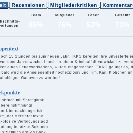
alt
Rezensionen
Mitgliederkritiken
Kommentar
Team
Mitglieder
Leser
Gesamt
hschnitts-
85%
75%
53%
71%
ertungen:
ppentext
noch 15 Stunden bis zum neuen Jahr. TKKG bereiten ihre Silvesterfeier
 vor dem Jahreswechsel noch in einen Kriminalfall verwickelt zu we
tzer eines Feuerwerkladens, wurde eingebrochen. TKKG gelingt es, 
 bald wird die Angelegenheit hochexplosiv und Tim, Karl, Klößchen un
kaltblütigen Ganoven zu werden!
ckpunkte
inbruch mit Sprengkraft
Übereinstimmung!
er Übernachtungstrick
im, der Meisterdetektiv
xplosive Verfolgungsjagd
ettung in letzter Sekunde
in ziemlich großes Baby