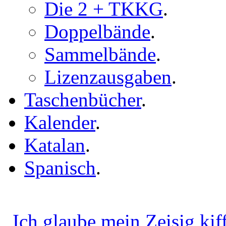
Die 2 + TKKG
.
Doppelbände
.
Sammelbände
.
Lizenzausgaben
.
Taschenbücher
.
Kalender
.
Katalan
.
Spanisch
.
„Ich glaube mein Zeisig kiff