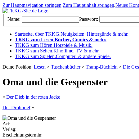
Zur Hauptnavigation springen
.
Zum Hauptinhalt springen
.
Neues Kon
Name:
Passwort:
Startseite, über TKKG
.
Neuigkeiten, Hintergünde & mehr
.
TKKG zum Lesen
.
Bücher, Comics & mehr
.
TKKG zum Hören
.
Hörspiele & Musik
.
TKKG zum Sehen
.
Kinofilme, TV & mehr
.
TKKG zum Spielen
.
Computer- & andere Spiele
.
Deine Position:
Lesen
>
Taschenbücher
>
Tramp-Büchlein
>
Die Ges
Oma und die Gespenster
«
Der Dieb in der roten Jacke
Der Drohbrief
»
Art:
Verlag:
Erscheinungstermin: