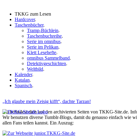
TKKG zum Lesen
Hardcover
.
Taschenbücher
.
Tramp-Büchlein
.
Taschenbuchreihe
.
Serie im omnibus
.
Serie im Pelikan
.
Klett Lesehefte
.
omnibus Sammelband
.
Detektivgeschichten
.
Weltbild
.
Kalender
.
Katalan
.
Spanisch
.
„Ich glaube mein Zeisig kifft“, dachte Tarzan!
Du befindest dich auf den archivierten Seiten von TKKG-Site.de. In
Wir benutzen diverse Tumblr-Blogs, damit du genauso einfach wie 
allen Fans teilen kannst. Ein Auszug: