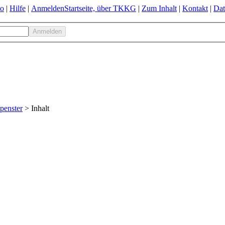
to
|
Hilfe
|
Anmelden
Startseite, über TKKG
|
Zum Inhalt
|
Kontakt
|
Dat
penster
> Inhalt