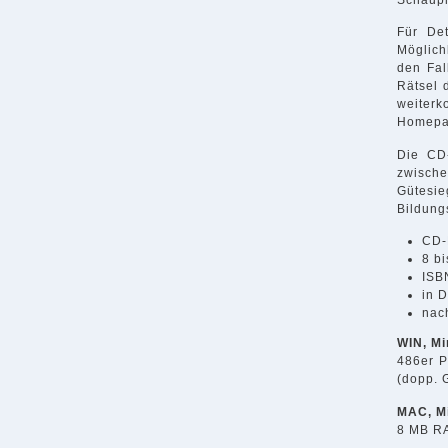
Für Det
Möglich
den Fal
Rätsel 
weiterk
Homepag
Die CD-
zwische
Gütesie
Bildung
CD-
8 b
ISB
in 
nac
WIN, Mi
486er P
(dopp. 
MAC, M
8 MB RA