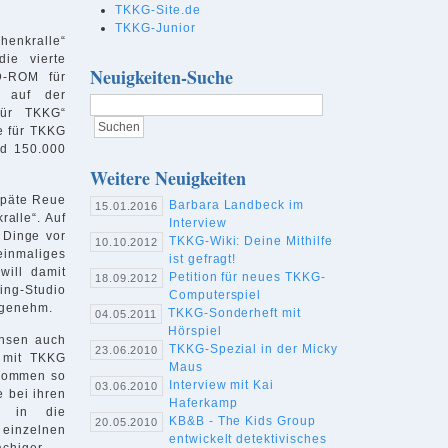
TKKG-Site.de
TKKG-Junior
enkralle“
die vierte
Neuigkeiten-Suche
D-ROM für
 auf der
für TKKG“
e für TKKG
nd 150.000
Weitere Neuigkeiten
späte Reue
Barbara Landbeck im
15.01.2016
ralle“. Auf
Interview
 Dinge vor
TKKG-Wiki: Deine Mithilfe
10.10.2012
inmaliges
ist gefragt!
will damit
Petition für neues TKKG-
18.09.2012
ding-Studio
Computerspiel
ngenehm.
TKKG-Sonderheft mit
04.05.2011
Hörspiel
ansen auch
TKKG-Spezial in der Micky
23.06.2010
 mit TKKG
Maus
 kommen so
Interview mit Kai
03.06.2010
e bei ihren
Haferkamp
d in die
KB&B - The Kids Group
20.05.2010
 einzelnen
entwickelt detektivisches
chiger.