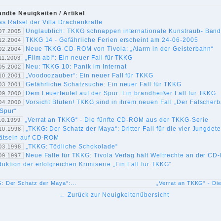
ndte Neuigkeiten / Artikel
as Rätsel der Villa Drachenkralle
Unglaublich: TKKG schnappen internationale Kunstraub- Ban
07.2005
TKKG 14 - Gefährliche Ferien erscheint am 24-06-2005
12.2004
Neue TKKG-CD-ROM von Tivola: „Alarm in der Geisterbahn“
02.2004
„Film ab!“: Ein neuer Fall für TKKG
11.2003
Neu: TKKG 10: Panik im Internat
05.2002
„Voodoozauber“: Ein neuer Fall für TKKG
10.2001
Gefährliche Schatzsuche: Ein neuer Fall für TKKG
03.2001
Dem Feuerteufel auf der Spur: Ein brandheißer Fall für TKKG
09.2000
Vorsicht Blüten! TKKG sind in ihrem neuen Fall „Der Fälscher
04.2000
 Spur“
„Verrat an TKKG“ - Die fünfte CD-ROM aus der TKKG-Serie
10.1999
„TKKG: Der Schatz der Maya“: Dritter Fall für die vier Jungdet
10.1998
rätseln auf CD-ROM
„TKKG: Tödliche Schokolade“
03.1998
Neue Fälle für TKKG: Tivola Verlag hält Weltrechte an der C
09.1997
uktion der erfolgreichen Krimiserie „Ein Fall für TKKG“
: Der Schatz der Maya“:...
„Verrat an TKKG“ - Die 
← Zurück zur Neuigkeitenübersicht