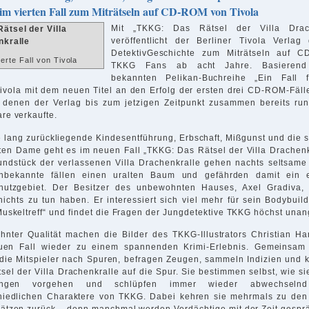
 im vierten Fall zum Miträtseln auf CD-ROM von Tivola
Mit „TKKG: Das Rätsel der Villa Drach
veröffentlicht der Berliner Tivola Verlag 
DetektivGeschichte zum Miträtseln auf C
ierte Fall von Tivola
TKKG Fans ab acht Jahre. Basierend
bekannten Pelikan-Buchreihe „Ein Fall 
Tivola mit dem neuen Titel an den Erfolg der ersten drei CD-ROM-Fäll
 denen der Verlag bis zum jetzigen Zeitpunkt zusammen bereits ru
re verkaufte.
 lang zurückliegende Kindesentführung, Erbschaft, Mißgunst und die 
lten Dame geht es im neuen Fall „TKKG: Das Rätsel der Villa Drachenk
ndstück der verlassenen Villa Drachenkralle gehen nachts seltsame
Unbekannte fällen einen uralten Baum und gefährden damit ein e
hutzgebiet. Der Besitzer des unbewohnten Hauses, Axel Gradiva, 
nichts zu tun haben. Er interessiert sich viel mehr für sein Bodybuil
Muskeltreff“ und findet die Fragen der Jungdetektive TKKG höchst una
hnter Qualität machen die Bilder des TKKG-Illustrators Christian H
uen Fall wieder zu einem spannenden Krimi-Erlebnis. Gemeinsam
die Mitspieler nach Spuren, befragen Zeugen, sammeln Indizien und
sel der Villa Drachenkralle auf die Spur. Sie bestimmen selbst, wie si
lungen vorgehen und schlüpfen immer wieder abwechseln
hiedlichen Charaktere von TKKG. Dabei kehren sie mehrmals zu den
ätzen zurück – denn manchmal werden Verdächtige mit der Zeit gesprä