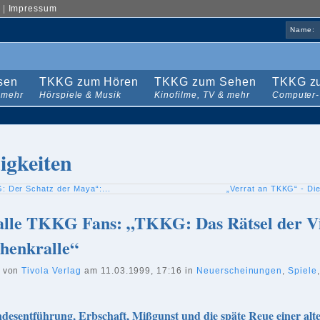
|
Impressum
Name:
sen
TKKG zum Hören
TKKG zum Sehen
TKKG zu
 mehr
Hörspiele & Musik
Kinofilme, TV & mehr
Computer-
igkeiten
: Der Schatz der Maya“:...
„Verrat an TKKG“ - Die 
alle TKKG Fans: „TKKG: Das Rätsel der Vi
henkralle“
t von
Tivola Verlag
am 11.03.1999, 17:16 in
Neuerscheinungen
,
Spiele
esentführung, Erbschaft, Mißgunst und die späte Reue einer al