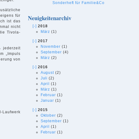
Sonderheft für Familie&Co
usätzliche
 eigens für
Neuigkeitenarchiv
ch ist das
[-]
2018
inmal nicht
März
(1)
ie Tivola-
[-]
2017
November
(1)
 jederzeit
September
(4)
em „Impuls
März
(2)
rderung von
[-]
2016
August
(2)
Juli
(2)
April
(1)
März
(1)
Februar
(1)
Januar
(1)
[-]
2015
M-Laufwerk
Oktober
(2)
September
(1)
April
(1)
Februar
(1)