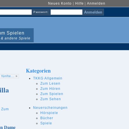
Neues Konto
|
Hilfe
|
Anmelden
Passwort:
m Spielen
 & andere Spiele
Kategorien
fünfte...
»
TKKG Allgemein
Zum Lesen
lla
Zum Hören
Zum Spielen
Zum Sehen
Neuerscheinungen
,
Zum
Hörspiele
Bücher
Spiele
ten Dame