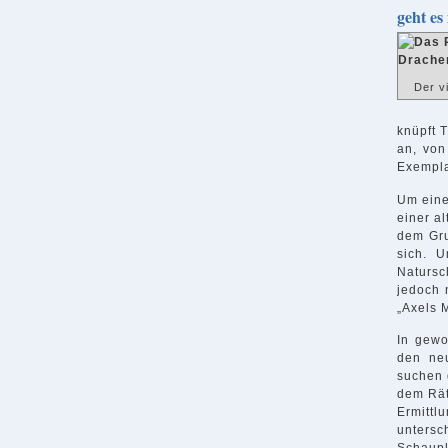
geht es
Der v
knüpft 
an, von
Exempla
Um eine
einer a
dem Gru
sich. 
Natursc
jedoch 
„Axels 
In gewo
den ne
suchen 
dem Rät
Ermitt
untersc
Schaupl