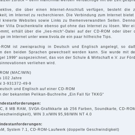
ektive, die über einen Internet-Anschluß verfügen, besteht die z
keit, im Internet zu recherchieren. Die Verbindung zum Internet bietet
l kreierte Websites sowie Links zu themenverwandten Seiten. Denno
der Villa Drachenkralle ebenso gut ohne das Internet zu lösen. Wer e
ommt, erhält über die „lies-mich“-Datei auf der CD-ROM oder über d
e im Internet unter www.tivola.de ein paar hilfreiche Tips.
ROM ist zweisprachig in Deutsch und Englisch angelegt, so daß
n den beiden Sprachen gewechselt werden kann. Sie wurde mit d
gel 1999“ ausgezeichnet, das von der Schule & Wirtschaft e.V. zur Fö
sinnovationen verliehen wird.
ROM (MAC/WIN)
is 102 Jahre
N 3-931372-49-9
Deutsch und Englisch auf einer CD-ROM
h der bekannten Pelikan-Buchreihe „Ein Fall für TKKG“
ndestanforderungen:
C, 8 MB RAM, SVGA-Grafikkarte ab 256 Farben, Soundkarte, CD-RO
Geschwindigkeit), WIN 3.x/WIN 95,98/WIN NT 4.0
indestanforderungen:
M, System 7.1, CD-ROM-Laufwerk (doppelte Geschwindigkeit)