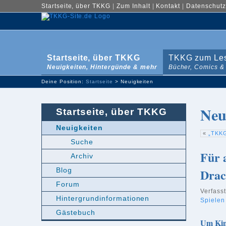
Startseite, über TKKG
|
Zum Inhalt
|
Kontakt
|
Datenschutz
Startseite, über TKKG
TKKG zum Le
Neuigkeiten, Hintergünde & mehr
Bücher, Comics &
Deine Position:
Startseite
> Neuigkeiten
Neu
Startseite, über TKKG
Neuigkeiten
«
„TKKG
Suche
Für 
Archiv
Blog
Drac
Forum
Verfass
Hintergrundinformationen
Spielen
Gästebuch
Um Kind