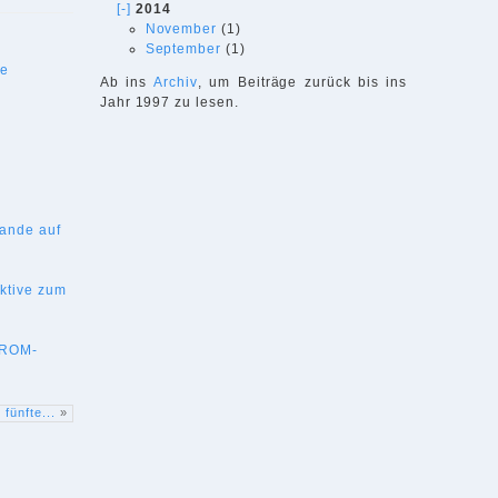
[-]
2014
November
(1)
September
(1)
de
Ab ins
Archiv
, um Beiträge zurück bis ins
Jahr 1997 zu lesen.
bande auf
ektive zum
D-ROM-
fünfte...
»