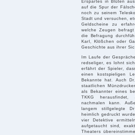
Erspartes in Blüten aus
auf die Spur der Fälsc
noch zu seinem Telesk
Stadt und versuchen, et
Geldscheine zu erfahr
welche Zeugen befragt
die Befragung durchführ
Karl, Klößchen oder Ga
Geschichte aus ihrer Sic
Im Laufe der Gespräc
redseliger, es lohnt si
erfährt der Spieler, da
einen kostspieligen L
Bekannte hat. Auch Dr
staatlichen Münzdrucker
als Bekannter eines b
TKKG herausfindet,
nachmalen kann. Auß
langem stillgelegte 
heimlich gedruckt wurde
vier Detektive ermitt
aufgetaucht sind, exa
Theaters übereinstimme