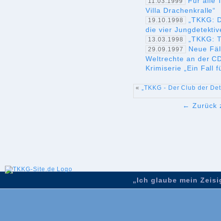
Für alle
11.03.1999
Villa Drachenkralle“
„TKKG: De
19.10.1998
die vier Jungdetekt
„TKKG: T
13.03.1998
Neue Fäll
29.09.1997
Weltrechte an der C
Krimiserie „Ein Fall 
«
„TKKG - Der Club der Dete
← Zurück z
„Ich glaube mein Zeisig