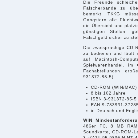
Die Freunde schleiche
Fälscherbande zu übe
bemerkt. TKKG müss
Gangstern alle Fluchtw
die Übersicht und platzi
günstigen Stellen, g
Falschgeld sicher zu ste
Die zweisprachige CD-R
zu bedienen und läuft 
auf Macintosh-Compu
Spielwarenhandel, im
Fachabteilungen groß
931372-85-5).
CD-ROM (WIN/MAC)
8 bis 102 Jahre
ISBN 3-931372-85-5
EAN 9-783931-3728
in Deutsch und Engl
WIN, Mindestanforder
486er PC, 8 MB RAM,
Soundkarte, CD-ROM-La
3.x/WIN 95,98/WIN NT 4