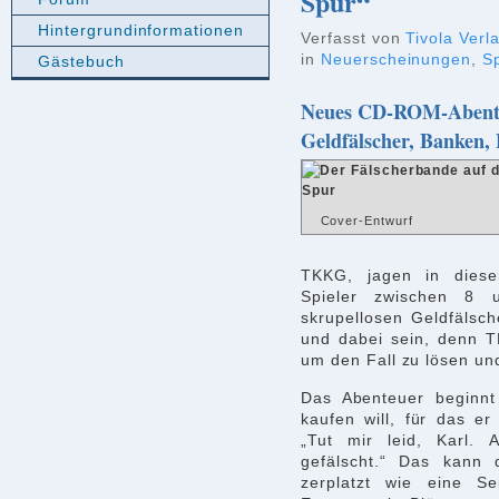
Spur“
Hintergrundinformationen
Verfasst von
Tivola Verl
in
Neuerscheinungen
,
S
Gästebuch
Neues CD-ROM-Abenteu
Geldfälscher, Banken,
Cover-Entwurf
TKKG, jagen in diese
Spieler zwischen 8
skrupellosen Geldfälsch
und dabei sein, denn T
um den Fall zu lösen und
Das Abenteuer beginnt
kaufen will, für das e
„Tut mir leid, Karl. 
gefälscht.“ Das kann 
zerplatzt wie eine S