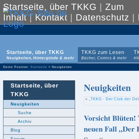
Startseite, über TKKG
|
Zum
Inhalt
|
Kontakt
|
Datenschutz
|
Startseite, über TKKG
TKKG zum Lesen
T
Neuigkeiten, Hintergünde & mehr
Bücher, Comics & mehr
Hö
Deine Position:
Startseite
> Neuigkeiten
Neuigkeiten
Startseite, über
TKKG
«
„TKKG - Der Club der Dete
Neuigkeiten
Suche
Vorsicht Blüten!
Archiv
neuen Fall „Der 
Blog
Forum