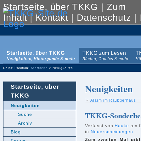
Startseite, über TKKG
|
Zum
Inhalt
|
Kontakt
|
Datenschutz
|
Startseite, über TKKG
TKKG zum Lesen
T
Neuigkeiten, Hintergünde & mehr
Bücher, Comics & mehr
Hö
Deine Position:
Startseite
> Neuigkeiten
Neuigkeiten
Startseite, über
TKKG
«
Alarm im Raubtierhaus
Neuigkeiten
TKKG-Sonderheft
Suche
Archiv
Verfasst von
Hauke
am 0
in
Neuerscheinungen
Blog
Zum zweiten Mal gibt 
Forum