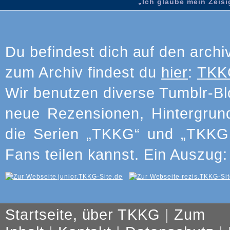
„Ich glaube mein Zeisig
Du befindest dich auf den archi
zum Archiv findest du
hier
:
TKKG
Wir benutzen diverse Tumblr-Bl
neue Rezensionen, Hintergrun
die Serien „TKKG“ und „TKKG J
Fans teilen kannst. Ein Auszug:
Startseite, über TKKG
|
Zum