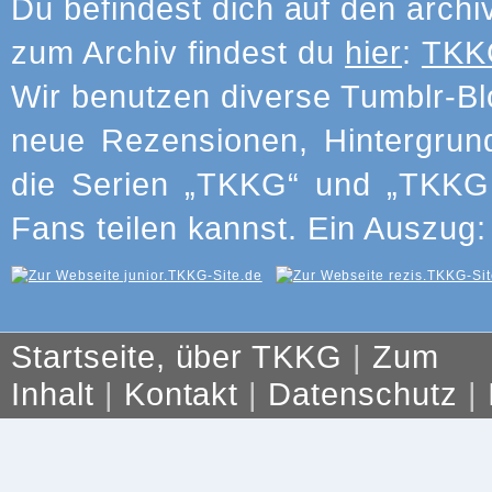
Du befindest dich auf den archi
zum Archiv findest du
hier
:
TKKG
Wir benutzen diverse Tumblr-Bl
neue Rezensionen, Hintergrun
die Serien „TKKG“ und „TKKG J
Fans teilen kannst. Ein Auszug:
Startseite, über TKKG
|
Zum
Inhalt
|
Kontakt
|
Datenschutz
|