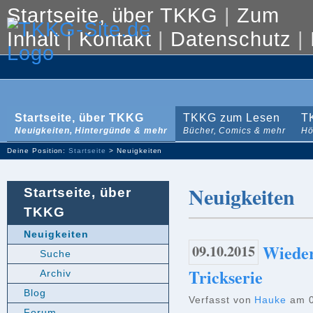
Startseite, über TKKG
|
Zum
Inhalt
|
Kontakt
|
Datenschutz
|
Startseite, über TKKG
TKKG zum Lesen
T
Neuigkeiten, Hintergünde & mehr
Bücher, Comics & mehr
Hö
Deine Position:
Startseite
> Neuigkeiten
Neuigkeiten
Startseite, über
TKKG
Neuigkeiten
09.10.2015
Wieder
Suche
Trickserie
Archiv
Blog
Verfasst von
Hauke
am 0
Forum