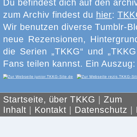
Du befindest dich auf den archi
zum Archiv findest du
hier
:
TKKG
Wir benutzen diverse Tumblr-Bl
neue Rezensionen, Hintergrun
die Serien „TKKG“ und „TKKG J
Fans teilen kannst. Ein Auszug:
Startseite, über TKKG
|
Zum
Inhalt
|
Kontakt
|
Datenschutz
|