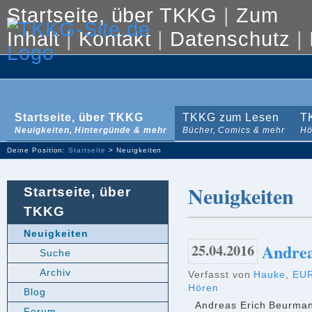
Startseite, über TKKG
|
Zum
Inhalt
|
Kontakt
|
Datenschutz
|
Startseite, über TKKG
TKKG zum Lesen
T
Neuigkeiten, Hintergünde & mehr
Bücher, Comics & mehr
Hö
Deine Position:
Startseite
> Neuigkeiten
Neuigkeiten
Startseite, über
TKKG
Neuigkeiten
25.04.2016
Andrea
Suche
Archiv
Verfasst von
Hauke
,
EU
Hören
Blog
Andreas Erich Beurmann
Forum