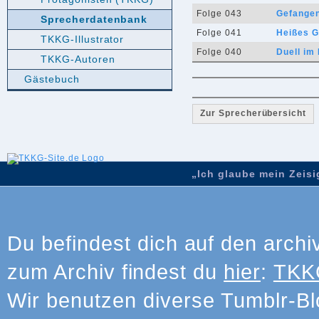
Folge 043
Gefange
Sprecherdatenbank
Folge 041
Heißes G
TKKG-Illustrator
Folge 040
Duell im
TKKG-Autoren
Gästebuch
Zur Sprecherübersicht
„Ich glaube mein Zeisig
Du befindest dich auf den archi
zum Archiv findest du
hier
:
TKKG
Wir benutzen diverse Tumblr-Bl