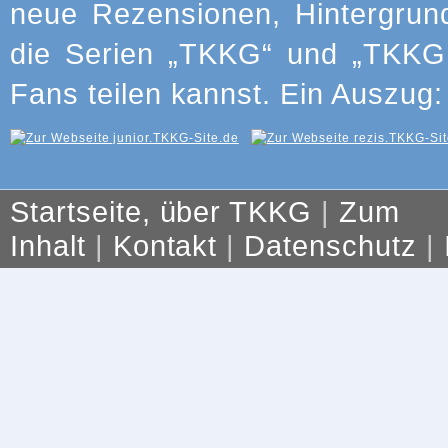
neue Rezensionen, Hintergrun
die Serien „TKKG“ und „TKKG J
Fans teilen kannst. Ein Auszug:
Startseite, über TKKG
|
Zum
Inhalt
|
Kontakt
|
Datenschutz
|