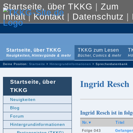
Startseite, über TKKG
|
Zum
Inhalt
|
Kontakt
|
Datenschutz
|
Startseite, über TKKG
TKKG zum Lesen
T
Neuigkeiten, Hintergünde & mehr
Bücher, Comics & mehr
Hö
Deine Position:
Startseite
>
Hintergrundinformationen
> Sprecherdatenbank
Ingrid Resch
Startseite, über
TKKG
Neuigkeiten
Blog
Ingrid Resch ist in fo
Forum
Nr.▼
Titel
Hintergrundinformationen
Folge 043
Gefange
Protagonisten (TKKG)