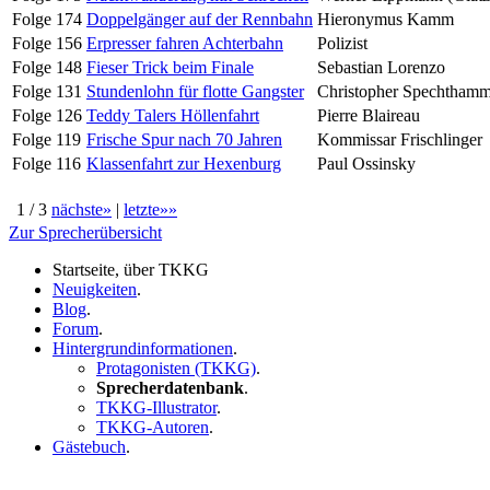
Folge 174
Doppelgänger auf der Rennbahn
Hieronymus Kamm
Folge 156
Erpresser fahren Achterbahn
Polizist
Folge 148
Fieser Trick beim Finale
Sebastian Lorenzo
Folge 131
Stundenlohn für flotte Gangster
Christopher Spechthamm
Folge 126
Teddy Talers Höllenfahrt
Pierre Blaireau
Folge 119
Frische Spur nach 70 Jahren
Kommissar Frischlinger
Folge 116
Klassenfahrt zur Hexenburg
Paul Ossinsky
1 / 3
nächste»
|
letzte»»
Zur Sprecherübersicht
Startseite, über TKKG
Neuigkeiten
.
Blog
.
Forum
.
Hintergrundinformationen
.
Protagonisten (TKKG)
.
Sprecherdatenbank
.
TKKG-Illustrator
.
TKKG-Autoren
.
Gästebuch
.