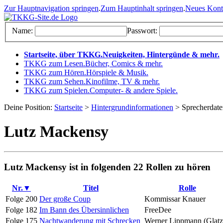
Zur Hauptnavigation springen
.
Zum Hauptinhalt springen
.
Neues Kon
Name:
Passwort:
Startseite, über TKKG
.
Neuigkeiten, Hintergünde & mehr
.
TKKG zum Lesen
.
Bücher, Comics & mehr
.
TKKG zum Hören
.
Hörspiele & Musik
.
TKKG zum Sehen
.
Kinofilme, TV & mehr
.
TKKG zum Spielen
.
Computer- & andere Spiele
.
Deine Position:
Startseite
>
Hintergrundinformationen
> Sprecherdat
Lutz Mackensy
Lutz Mackensy ist in folgenden 22 Rollen zu hören
Nr.▼
Titel
Rolle
Folge 200
Der große Coup
Kommissar Knauer
Folge 182
Im Bann des Übersinnlichen
FreeDee
Folge 175
Nachtwanderung mit Schrecken
Werner Lippmann (Glatz