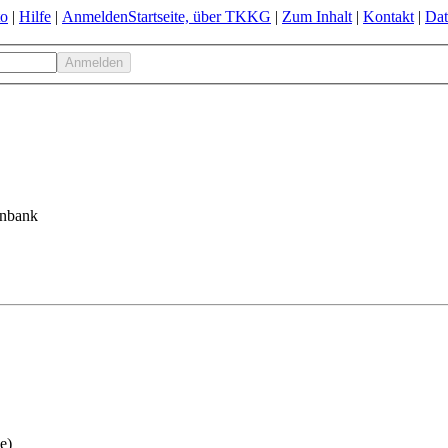
to
|
Hilfe
|
Anmelden
Startseite, über TKKG
|
Zum Inhalt
|
Kontakt
|
Dat
enbank
e)