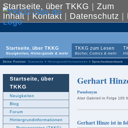
Startseite, über TKKG
|
Zum
Inhalt
|
Kontakt
|
Datenschutz
|
Startseite, über TKKG
TKKG zum Lesen
T
Neuigkeiten, Hintergünde & mehr
Bücher, Comics & mehr
Hö
Deine Position:
Startseite
>
Hintergrundinformationen
> Sprecherdatenbank
Gerhart Hinz
Startseite, über
TKKG
Pseudonym
Neuigkeiten
Alan Gabrieli
in Folge 105 f
Blog
Forum
Hintergrundinformationen
Gerhart Hinze ist in f
Protagonisten (TKKG)