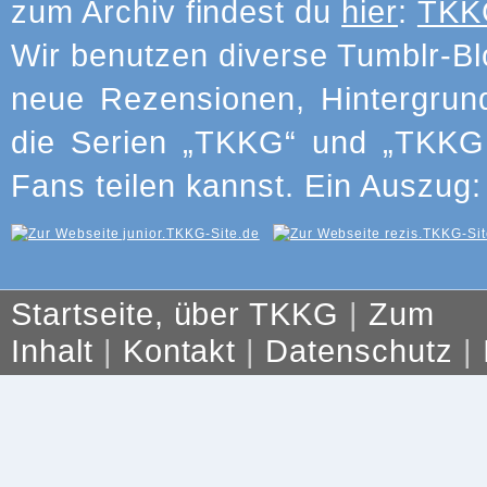
zum Archiv findest du
hier
:
TKKG
Wir benutzen diverse Tumblr-Bl
neue Rezensionen, Hintergrun
die Serien „TKKG“ und „TKKG J
Fans teilen kannst. Ein Auszug:
Startseite, über TKKG
|
Zum
Inhalt
|
Kontakt
|
Datenschutz
|