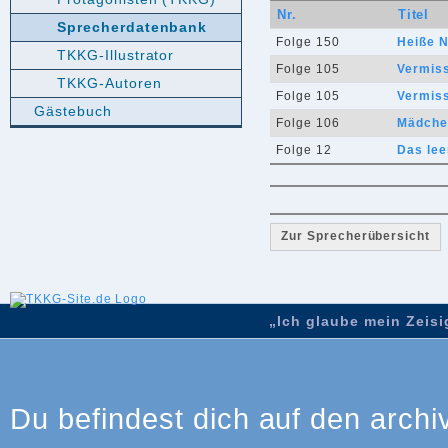
Nr.
Titel
Sprecherdatenbank
Folge 150
Heiße 
TKKG-Illustrator
Folge 105
Vermiss
TKKG-Autoren
Folge 105
Vermiss
Gästebuch
Folge 106
Mädche
Folge 12
Das lee
Zur Sprecherübersicht
„Ich glaube mein Zeisig
Du befindest dich auf den archi