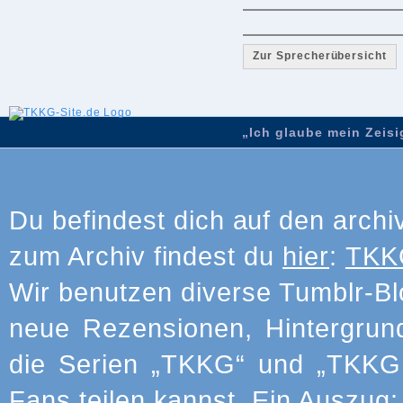
Zur Sprecherübersicht
„Ich glaube mein Zeisig
Du befindest dich auf den archi
zum Archiv findest du
hier
:
TKKG
Wir benutzen diverse Tumblr-Bl
neue Rezensionen, Hintergrun
die Serien „TKKG“ und „TKKG J
Fans teilen kannst. Ein Auszug: