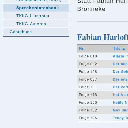
Statt Fabian Harl
Brönneke
Sprecherdatenbank
TKKG-Illustrator
TKKG-Autoren
Gästebuch
Fabian Harloff
Nr.
Titel▲
Folge 010
Alarm i
Folge 002
Der bli
Folge 198
Der Go
Folge 037
Der let
Folge 181
Der ver
Folge 178
Hai-Ala
Folge 150
Heiße N
Folge 152
Max und
Folge 126
Teddy T