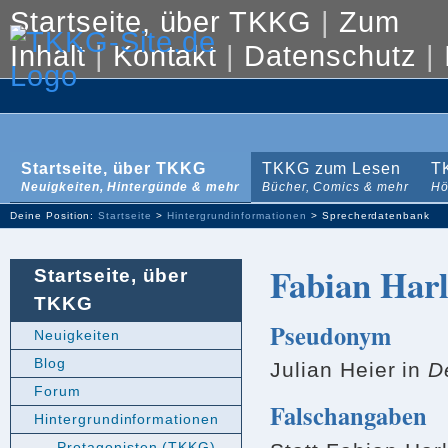
Startseite, über TKKG
|
Zum
Inhalt
|
Kontakt
|
Datenschutz
|
Startseite, über TKKG
TKKG zum Lesen
T
Neuigkeiten, Hintergünde & mehr
Bücher, Comics & mehr
Hö
Deine Position:
Startseite
>
Hintergrundinformationen
> Sprecherdatenbank
Fabian Harl
Startseite, über
TKKG
Pseudonym
Neuigkeiten
Blog
Julian Heier in
D
Forum
Falschangaben
Hintergrundinformationen
Protagonisten (TKKG)