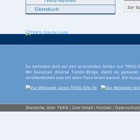
TKKG-Autoren
Zur S
Gästebuch
Du befindest dich auf den archivierten Seiten von TKKG-S
Wir benutzen diverse Tumblr-Blogs, damit du genauso
veröffentlichen und mit allen Fans teilen kannst. Ein Ausz
Startseite, über TKKG
|
Zum Inhalt
|
Kontakt
|
Datenschutz