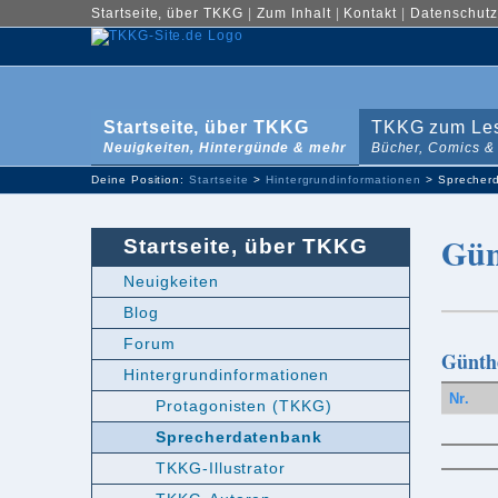
Startseite, über TKKG
|
Zum Inhalt
|
Kontakt
|
Datenschutz
Startseite, über TKKG
TKKG zum Le
Neuigkeiten, Hintergünde & mehr
Bücher, Comics &
Deine Position:
Startseite
>
Hintergrundinformationen
> Sprecher
Gün
Startseite, über TKKG
Neuigkeiten
Blog
Forum
Günthe
Hintergrundinformationen
Nr.
Protagonisten (TKKG)
Sprecherdatenbank
TKKG-Illustrator