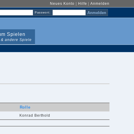
Neues Konto
|
Hilfe
|
Anmelden
Passwort:
m Spielen
 & andere Spiele
Rolle
Konrad Berthold