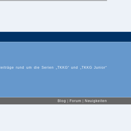
Beiträge rund um die Serien „TKKG“ und „TKKG Junior“
Blog
|
Forum
|
Neuigkeiten