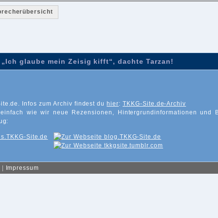
precherübersicht
„Ich glaube mein Zeisig kifft“, dachte Tarzan!
ite.de. Infos zum Archiv findest du
hier
:
TKKG-Site.de-Archiv
 einfach wie wir neue Rezensionen, Hintergrundinformationen und 
ug:
|
Impressum