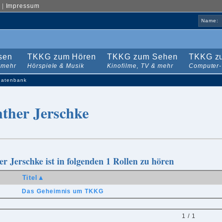
|
Impressum
Name:
sen
TKKG zum Hören
TKKG zum Sehen
TKKG zu
 mehr
Hörspiele & Musik
Kinofilme, TV & mehr
Computer-
datenbank
ther Jerschke
r Jerschke ist in folgenden 1 Rollen zu hören
Titel▲
Das Geheimnis um TKKG
1 / 1