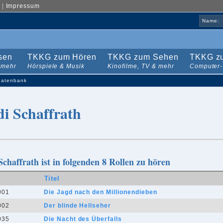
|
Impressum
Name:
sen
TKKG zum Hören
TKKG zum Sehen
TKKG zu
 mehr
Hörspiele & Musik
Kinofilme, TV & mehr
Computer-
datenbank
di Schaffrath
Schaffrath ist in folgenden 8 Rollen zu hören
Titel
001
Die Jagd nach den Millionendieben
002
Der blinde Hellseher
035
Die Nacht des Überfalls