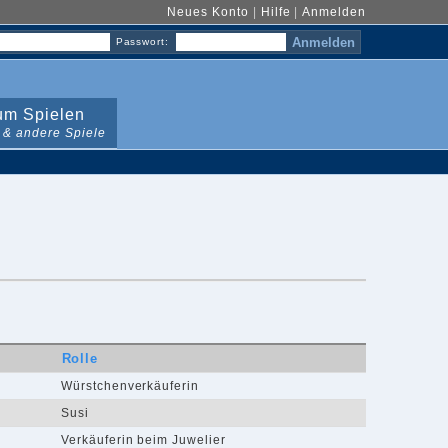
Neues Konto
|
Hilfe
|
Anmelden
Passwort:
m Spielen
 & andere Spiele
Rolle
Würstchenverkäuferin
Susi
Verkäuferin beim Juwelier