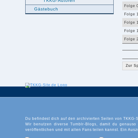
TKKG-Autoren
Folge 
Gästebuch
Folge 
Folge 
Folge 
Folge 
Zur S
Du befindest dich auf den archivierten Seiten von TKKG-S
Wir benutzen diverse Tumblr-Blogs, damit du genauso
veröffentlichen und mit allen Fans teilen kannst. Ein Ausz