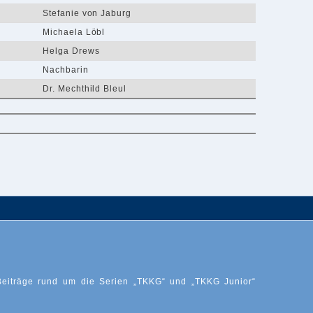
Stefanie von Jaburg
Michaela Löbl
Helga Drews
Nachbarin
Dr. Mechthild Bleul
Beiträge rund um die Serien „TKKG“ und „TKKG Junior“