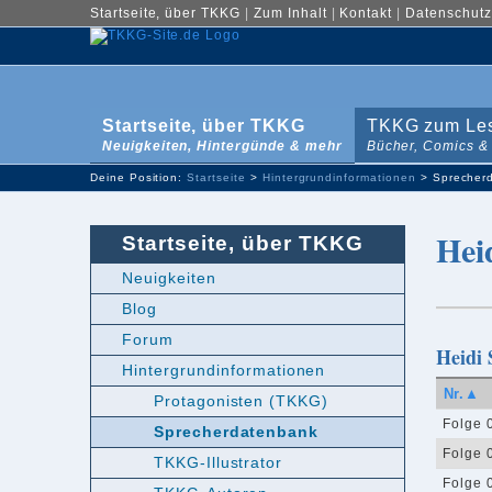
Startseite, über TKKG
|
Zum Inhalt
|
Kontakt
|
Datenschutz
Startseite, über TKKG
TKKG zum Le
Neuigkeiten, Hintergünde & mehr
Bücher, Comics &
Deine Position:
Startseite
>
Hintergrundinformationen
> Sprecher
Hei
Startseite, über TKKG
Neuigkeiten
Blog
Forum
Heidi 
Hintergrundinformationen
Nr.▲
Protagonisten (TKKG)
Folge 
Sprecherdatenbank
Folge 
TKKG-Illustrator
Folge 