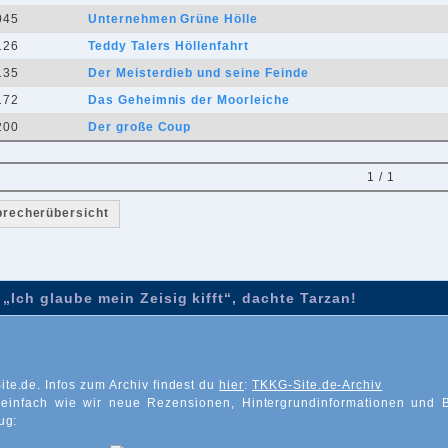
045
Unternehmen Grüne Hölle
126
Teddy Talers Höllenfahrt
135
Der Meisterdieb und seine Feinde
172
Das Geheimnis der Moorleiche
200
Der große Coup
1 / 1
precherübersicht
„Ich glaube mein Zeisig kifft“, dachte Tarzan!
ite.de. Infos zum Archiv findest du
hier
:
TKKG-Site.de-Archiv
 einfach wie wir neue Rezensionen, Hintergrundinformationen und 
ug: