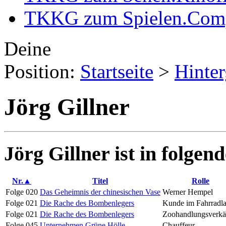
TKKG zum Spielen
.
Comp
Deine
Position:
Startseite
>
Hinte
Jörg Gillner
Jörg Gillner ist in folgen
Nr.▲
Titel
Rolle
Folge 020
Das Geheimnis der chinesischen Vase
Werner Hempel
Folge 021
Die Rache des Bombenlegers
Kunde im Fahrradl
Folge 021
Die Rache des Bombenlegers
Zoohandlungsverkä
Folge 045
Unternehmen Grüne Hölle
Chauffeur