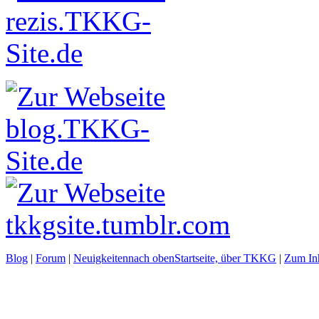
Blog
|
Forum
|
Neuigkeiten
nach oben
Startseite, über TKKG
|
Zum Inh