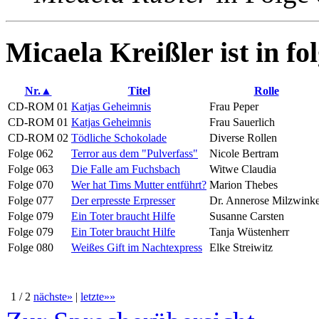
Micaela Kreißler ist in f
Nr.▲
Titel
Rolle
CD-ROM 01
Katjas Geheimnis
Frau Peper
CD-ROM 01
Katjas Geheimnis
Frau Sauerlich
CD-ROM 02
Tödliche Schokolade
Diverse Rollen
Folge 062
Terror aus dem "Pulverfass"
Nicole Bertram
Folge 063
Die Falle am Fuchsbach
Witwe Claudia
Folge 070
Wer hat Tims Mutter entführt?
Marion Thebes
Folge 077
Der erpresste Erpresser
Dr. Annerose Milzwinke
Folge 079
Ein Toter braucht Hilfe
Susanne Carsten
Folge 079
Ein Toter braucht Hilfe
Tanja Wüstenherr
Folge 080
Weißes Gift im Nachtexpress
Elke Streiwitz
1 / 2
nächste»
|
letzte»»