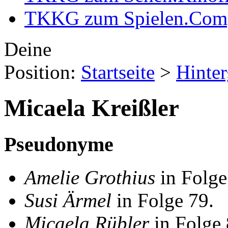
TKKG zum Spielen
.
Comp
Deine
Position:
Startseite
>
Hinte
Micaela Kreißler
Pseudonyme
Amelie Grothius
in Folge
Susi Ärmel
in Folge 79.
Micaela Rübler
in Folge 