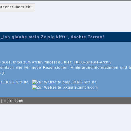
precherübersicht
„Ich glaube mein Zeisig kifft“, dachte Tarzan!
ite.de. Infos zum Archiv findest du
hier
:
TKKG-Site.de-Archiv
 einfach wie wir neue Rezensionen, Hintergrundinformationen und 
ug:
|
Impressum