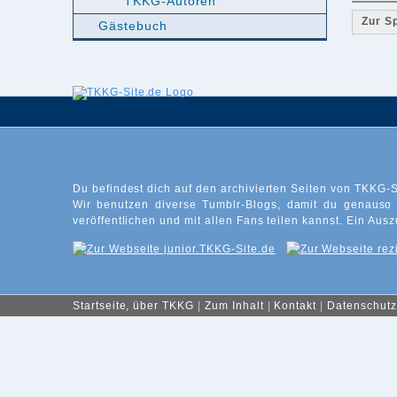
TKKG-Autoren
Zur S
Gästebuch
Du befindest dich auf den archivierten Seiten von TKKG-S
Wir benutzen diverse Tumblr-Blogs, damit du genauso
veröffentlichen und mit allen Fans teilen kannst. Ein Ausz
Startseite, über TKKG
|
Zum Inhalt
|
Kontakt
|
Datenschutz