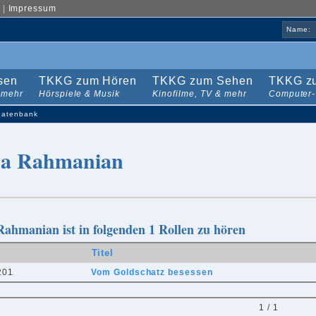
|
Impressum
Name:
sen
TKKG zum Hören
TKKG zum Sehen
TKKG zu
 mehr
Hörspiele & Musik
Kinofilme, TV & mehr
Computer-
datenbank
a Rahmanian
ahmanian ist in folgenden 1 Rollen zu hören
Titel
201
Vom Goldschatz besessen
1 / 1