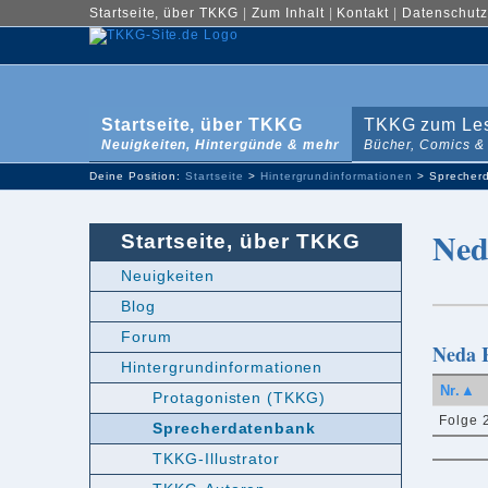
Startseite, über TKKG
|
Zum Inhalt
|
Kontakt
|
Datenschutz
Startseite, über TKKG
TKKG zum Le
Neuigkeiten, Hintergünde & mehr
Bücher, Comics &
Deine Position:
Startseite
>
Hintergrundinformationen
> Sprecher
Ned
Startseite, über TKKG
Neuigkeiten
Blog
Forum
Neda R
Hintergrundinformationen
Nr.▲
Protagonisten (TKKG)
Folge 
Sprecherdatenbank
TKKG-Illustrator