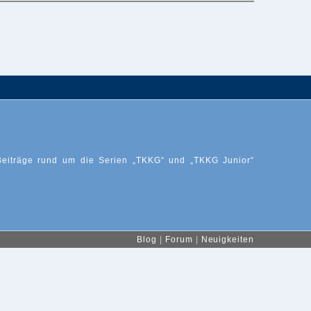
Beiträge rund um die Serien „TKKG“ und „TKKG Junior“
Blog
|
Forum
|
Neuigkeiten