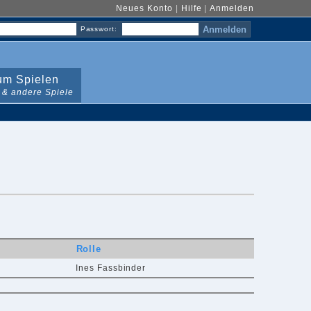
Neues Konto
|
Hilfe
|
Anmelden
Passwort:
m Spielen
 & andere Spiele
Rolle
Ines Fassbinder