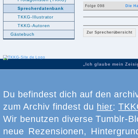
Folge 098
Die H
Sprecherdatenbank
TKKG-Illustrator
TKKG-Autoren
Zur Sprecherübersicht
Gästebuch
„Ich glaube mein Zeisig
Du befindest dich auf den archi
zum Archiv findest du
hier
:
TKKG
Wir benutzen diverse Tumblr-Bl
neue Rezensionen, Hintergrun