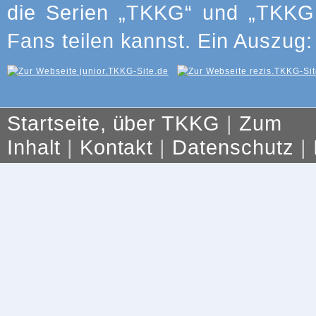
die Serien „TKKG“ und „TKKG J
Fans teilen kannst. Ein Auszug:
Startseite, über TKKG
|
Zum
Inhalt
|
Kontakt
|
Datenschutz
|