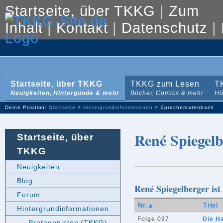
Startseite, über TKKG
|
Zum
Inhalt
|
Kontakt
|
Datenschutz
|
Startseite, über TKKG
TKKG zum Lesen
T
Neuigkeiten, Hintergünde & mehr
Bücher, Comics & mehr
Hö
Deine Position:
Startseite
>
Hintergrundinformationen
> Sprecherdatenbank
René Spiegelb
Startseite, über
TKKG
Neuigkeiten
Blog
René Spiegelberger ist
Forum
Nr.▲
Titel
Hintergrundinformationen
Folge 097
Die H
Protagonisten (TKKG)